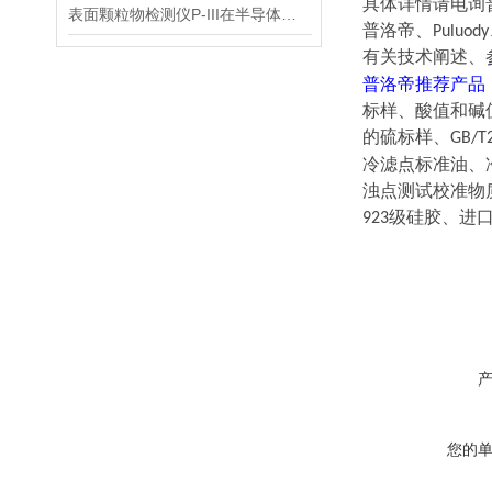
具体详情请电询
表面颗粒物检测仪P-III在半导体行业中的应用
普洛帝、Puluo
有关技术阐述、
普洛帝推荐产品
标样、酸值和碱
的硫标样、
GB/T
冷滤点标准油、
浊点测试校准物
级硅胶、进
923
您的