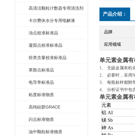
高清洁颗粒计数器专用清洗剂
产品介绍：
卡尔费休水分专用电解液
品牌
浊点校准标准品
应用领域
凝固点校准标准品
烃类含量校准标准品
单元素金属有
1、 无硫金属有机
苯胺点标准品
2、 必要时，采用
电导率标准品
3、 每瓶标样都附
4、 分析证书中包含
粘度标准物质
单元素金属有
元素
高纯硅胶GRACE
铝 AI
闪点标准物质
锑 Sb
砷 As
油中颗粒标准物质