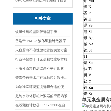
OPC-1800包装饮用水颗粒计数器
钼 Mo
镍 Ni
磷 P
相关文章
钾 K
硒 Se
硅 Si
铁磁性磨粒监测仪选型手册
银 Ag
普洛帝 PMT-2 液体颗粒计数器原理与结构设计解析
钠 Na
人血蛋白不溶性微粒管控实验方案
锶 Sr
Tl
行业科普类｜什么是颗粒度取样瓶
锡 Sn
不溶性微粒检测结果不平行因素
钛 Ti
钒 V
普洛帝自来水厂在线颗粒计数器OPC-2300核心参数
钇 Y
为洁净室环境监测选择合适的便携式粒子计数器
锌 Zn
锆 Zr
超纯水液体颗粒计数器的应用场景
单元素金属有
在线颗粒计数器OPC - 2300在自来水厂的应用