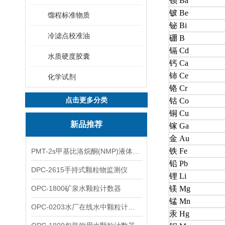
钡 Ba
铍 Be
馏程标准物质
铋 Bi
冷滤点校准油
硼 B
镉 Cd
水质硬度胶囊
钙 Ca
铈 Ce
化学试剂
铬 Cr
点击更多分类
钴 Co
铜 Cu
新品推荐
镓 Ga
金 Au
铁 Fe
PMT-2s甲基比洛烷酮(NMP)液体粒子计数仪
铅 Pb
DPC-2615手持式颗粒物监测仪
锂 Li
OPC-1800矿泉水颗粒计数器
镁 Mg
锰 Mn
OPC-0203水厂在线水中颗粒计数器
汞 Hg