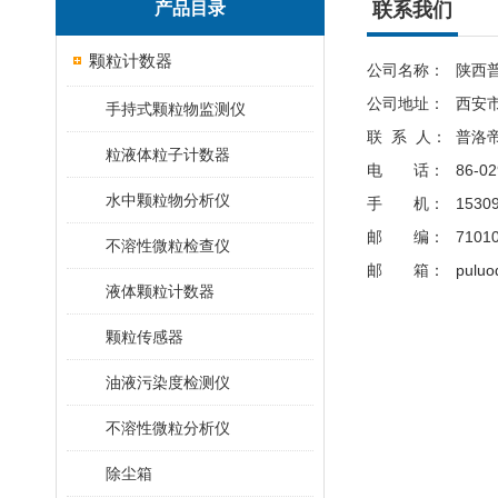
产品目录
联系我们
颗粒计数器
公司名称：
陕西
公司地址：
西安
手持式颗粒物监测仪
联 系 人：
普洛
粒液体粒子计数器
电 话：
86-02
水中颗粒物分析仪
手 机：
1530
邮 编：
7101
不溶性微粒检查仪
邮 箱：
pulu
液体颗粒计数器
颗粒传感器
油液污染度检测仪
不溶性微粒分析仪
除尘箱