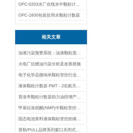
OPC-0203水厂在线水中颗粒计数器
OPC-1800包装饮用水颗粒计数器
相关文章
油液污染预警系统：油液颗粒度检测仪的功能解析
火电厂抗燃油污染分析及改善措施
电子化学品微纳米颗粒管控行业规范应用指南
液体颗粒计数器 PMT - 2在航天零部件领域的应用
普洛帝颗粒计数器助力油田增产增效
甲基比洛烷酮(NMP)中颗粒管控的实践与方案
固态电池浆料液体颗粒管控的痛点及解决方案
普勒/PULL品牌系列窗口关闭式采样探子