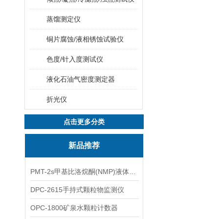
蒸馏测定仪
铜片腐蚀/液相锈蚀试验仪
色度/针入度测试仪
液化石油气密度测定器
折光仪
点击更多分类
新品推荐
PMT-2s甲基比洛烷酮(NMP)液体粒子计数仪
DPC-2615手持式颗粒物监测仪
OPC-1800矿泉水颗粒计数器