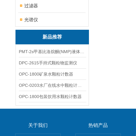
过滤器
光谱仪
新品推荐
PMT-2s甲基比洛烷酮(NMP)液体粒子计数仪
DPC-2615手持式颗粒物监测仪
OPC-1800矿泉水颗粒计数器
OPC-0203水厂在线水中颗粒计数器
OPC-1800包装饮用水颗粒计数器
关于我们
热销产品