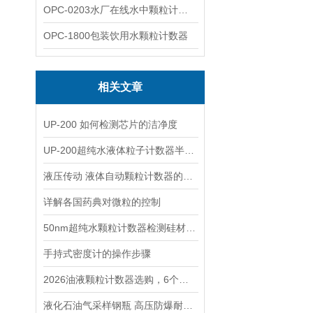
OPC-0203水厂在线水中颗粒计数器
OPC-1800包装饮用水颗粒计数器
相关文章
UP-200 如何检测芯片的洁净度
UP-200超纯水液体粒子计数器半导体晶圆与高压变电器清洗双场景应用案例
液压传动 液体自动颗粒计数器的校准
详解各国药典对微粒的控制
50nm超纯水颗粒计数器检测硅材料元件后纯水水质的方案
手持式密度计的操作步骤
2026油液颗粒计数器选购，6个月工况实测总结
液化石油气采样钢瓶 高压防爆耐腐蚀 气体取样专用