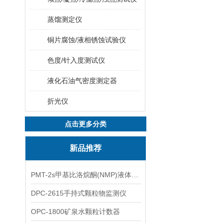
蒸馏测定仪
铜片腐蚀/液相锈蚀试验仪
色度/针入度测试仪
液化石油气密度测定器
折光仪
点击更多分类
新品推荐
PMT-2s甲基比洛烷酮(NMP)液体粒子计数仪
DPC-2615手持式颗粒物监测仪
OPC-1800矿泉水颗粒计数器