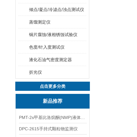
倾点/凝点/冷滤点/浊点测试仪
蒸馏测定仪
铜片腐蚀/液相锈蚀试验仪
色度/针入度测试仪
液化石油气密度测定器
折光仪
点击更多分类
新品推荐
PMT-2s甲基比洛烷酮(NMP)液体粒子计数仪
DPC-2615手持式颗粒物监测仪