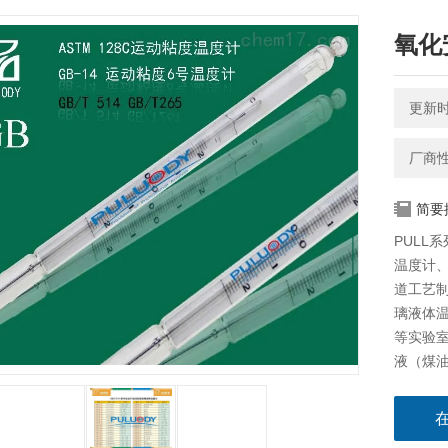
氧化
更新时间
厂商
简要
PULL
温度计
道工艺制
璃液体
等实验
液（煤油
生产而