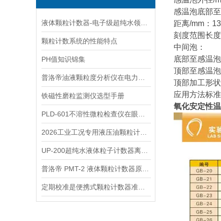
感温泡底部至
液体颗粒计数器-电子级超纯水领域水质管控的新星
距离/mm：13
刻度范围长度：2
颗粒计数系统的性能特点
中间泡：
底部至感温泡
PH值知识锦集
顶部至感温泡底
普洛帝油液颗粒度分析仪在电力行业抗燃油中的应用
顶部加工形状
应用方法标准号：
铁磁性磨粒监测仪选型手册
氧化安定性温
PLD-601不溶性微粒检查仪在眼液中颗粒管控应用方案
2026工业工况专用液压油颗粒计数器——普洛帝场景适配性测评
UP-200超纯水液体粒子计数器离线与在线两种模式标准操作步骤详解
普洛帝 PMT-2 液体颗粒计数器原理与结构设计解析
定期校准是便携式颗粒计数器准确测量的基础