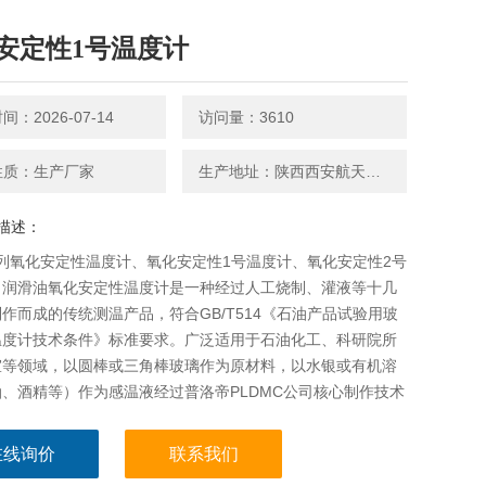
安定性1号温度计
：2026-07-14
访问量：3610
性质：生产厂家
生产地址：陕西西安航天基地
描述：
系列氧化安定性温度计、氧化安定性1号温度计、氧化安定性2号
、润滑油氧化安定性温度计是一种经过人工烧制、灌液等十几
作而成的传统测温产品，符合GB/T514《石油产品试验用玻
温度计技术条件》标准要求。广泛适用于石油化工、科研院所
室等领域，以圆棒或三角棒玻璃作为原材料，以水银或有机溶
、酒精等）作为感温液经过普洛帝PLDMC公司核心制作技术
成，一般包括感温泡
在线询价
联系我们