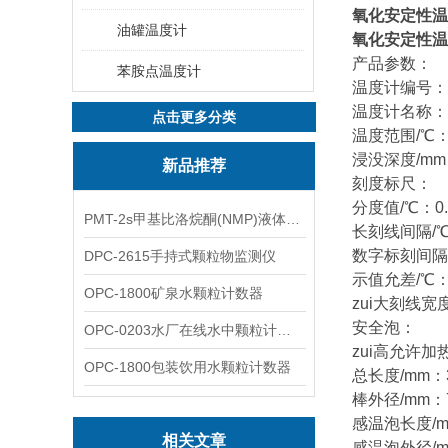
氧化安定性温
油罐温度计
氧化安定性温
产品参数：
苯胺点温度计
温度计编号：G
温度计名称：
点击更多分类
温度范围/℃：9
浸没深度/mm
新品推荐
刻度标尺：
分度值/℃：0.
PMT-2s甲基比洛烷酮(NMP)液体粒子计数仪
长刻线间隔/
数字标刻间隔
DPC-2615手持式颗粒物监测仪
示值允差/℃：
OPC-1800矿泉水颗粒计数器
zui大刻线宽度
安全泡：
OPC-0203水厂在线水中颗粒计数器
zui高允许加
OPC-1800包装饮用水颗粒计数器
总长度/mm：3
棒外径/mm：
感温泡长度/mm
相关文章
感温泡外径/