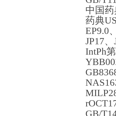
中国药
药典US
EP9.
JP17
IntP
YBB0
GB836
NAS16
MILP2
rOCT
GB/T1