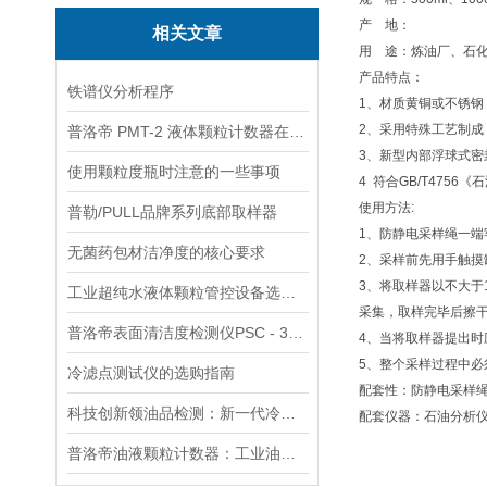
产 地：
相关文章
用 途：炼油厂、石
产品特点：
铁谱仪分析程序
1、材质黄铜或不锈
2、采用特殊工艺制
普洛帝 PMT-2 液体颗粒计数器在超纯水洁净度监测中的整体应用解析
3、新型内部浮球式
使用颗粒度瓶时注意的一些事项
4 符合GB/T475
使用方法:
普勒/PULL品牌系列底部取样器
1、防静电采样绳一
无菌药包材洁净度的核心要求
2、采样前先用手触摸
3、将取样器以不大于
工业超纯水液体颗粒管控设备选型指南
采集，取样完毕后擦
普洛帝表面清洁度检测仪PSC - 3A在汽缸表面清洁度检测中的应用
4、当将取样器提出
5、整个采样过程中
冷滤点测试仪的选购指南
配套性：防静电采样
科技创新领油品检测：新一代冷滤点测试仪的智能化与自动化
配套仪器：石油分析
普洛帝油液颗粒计数器：工业油液检测的精密利器