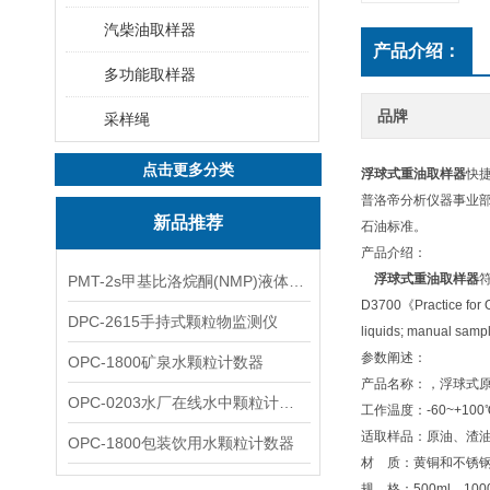
汽柴油取样器
产品介绍：
多功能取样器
品牌
采样绳
点击更多分类
浮球式重油取样器
快
普洛帝分析仪器事业部
新品推荐
石油标准。
产品介绍：
浮球式重油取样器
符
PMT-2s甲基比洛烷酮(NMP)液体粒子计数仪
D3700《Practice for 
DPC-2615手持式颗粒物监测仪
liquids; man
参数阐述：
OPC-1800矿泉水颗粒计数器
产品名称：
，浮球式
OPC-0203水厂在线水中颗粒计数器
工作温度：-60~+100
适取样品：原油、渣
OPC-1800包装饮用水颗粒计数器
材 质：黄铜和不锈
规 格：500ml、10