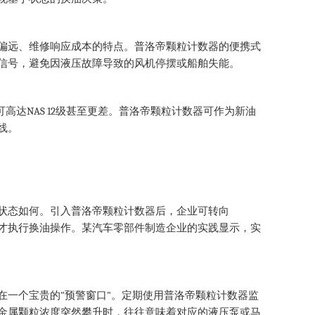
偏远、维修响应成本的特点。普洛帝颗粒计数器的便携式
信号，避免因液压故障导致的风机停摆或船舶失能。
NAS 12
可高达
级甚至更差。普洛帝颗粒计数器可作为新油
线。
状态如何。引入普洛帝颗粒计数器后，企业可转向
才执行换油操作。某汽车零部件制造企业的实践显示，实
"
"
在一个宝贵的
预警窗口
。定期使用普洛帝颗粒计数器监
金属颗粒浓度突然攀升时，往往意味着对应的液压泵或马