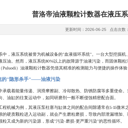
普洛帝油液颗粒计数器在液压系
更新时间：2026-06-25 点击次数
"
"
系中，液压系统被誉为机械设备的
血液循环系统
。一台大型挖掘机
80%
液压油。然而，液压系统
以上的故障源于油液污染，而固体颗粒
Puluodi
（
）油液颗粒计数器凭借其精准的检测能力与便捷的操作体验
统的"隐形杀手"——油液污染
中承载着能量传递、润滑摩擦副、冷却散热、防锈防腐等多重使命。
向、油缸的往复运动中，如同研磨剂一般不断侵蚀精密配合面。
5-15
工程机械为例，其液压泵柱塞与缸体之间的配合间隙通常在
微米
隙的硬质颗粒进入运动副，就会产生磨粒磨损，导致内部泄漏增加、
"
-
-
"
颗粒又成为新的污染源，形成
污染
磨损
更严重污染
的恶性循环。