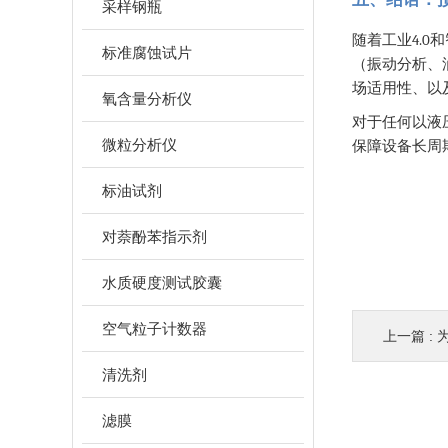
采样钢瓶
4.0
随着工业
和
标准腐蚀试片
（振动分析、
场适用性、以
氧含量分析仪
对于任何以液
微粒分析仪
保障设备长周
标油试剂
对萘酚苯指示剂
水质硬度测试胶囊
空气粒子计数器
上一篇 :
清洗剂
滤膜