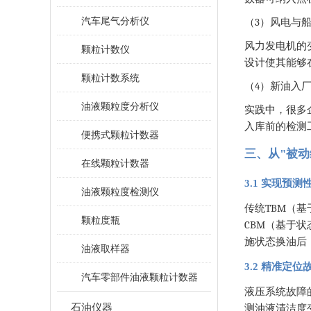
汽车尾气分析仪
3
（
）风电与
风力发电机的
颗粒计数仪
设计使其能够
颗粒计数系统
4
（
）新油入
油液颗粒度分析仪
实践中，很多
入库前的检测
便携式颗粒计数器
三、从"被动
在线颗粒计数器
3.1 实现预
油液颗粒度检测仪
TBM
传统
（基
颗粒度瓶
CBM
（基于状
施状态换油后
油液取样器
3.2 精准定
汽车零部件油液颗粒计数器
液压系统故障
石油仪器
测油液清洁度