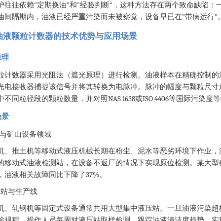
"
"
"
"
护往往依赖
定期换油
和
经验判断
，这种方法存在两个致命缺陷：
"
"
油间隔期内，油液已经严重污染而未被察觉，设备早已在
带病运行
油液颗粒计数器的技术优势与应用场景
原理
粒计数器采用光阻法（遮光原理）进行检测。油液样本在精确控制的
光电接收器捕捉该信号并将其转换为电脉冲。脉冲的幅度与颗粒尺寸
NAS 1638
ISO 4406
中不同粒径段的颗粒数量，并对照
或
等国际污染度等
场景
与矿山设备领域
机、推土机等移动式液压机械长期在粉尘、泥水等恶劣环境下作业，
的移动式油液检测站，在设备不返厂的情况下实现原位检测。某大型
37%
，油液相关故障同比下降了
。
压站与生产线
机、轧钢机等固定式设备通常共用大型集中液压站。一旦油液污染超
检规程，操作人员每周对液压站取样检测，跟踪油液清洁度趋势，实