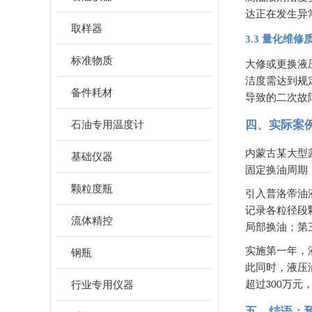
达正在发生异
取样器
3.3 量化维
标准物质
大修或更换液
洁度需达到规
备件耗材
导致的二次故
石油专用温度计
四、实际案
内蒙古某大型
基础仪器
固定换油周期
颗粒度瓶
引入普洛帝油
记录各粒径段
流体精控
局部换油；第
实施第一年，
钢瓶
此同时，液压
300
行业专用仪器
超过
万元
五、结语：