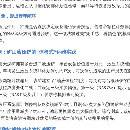
常磨损，运维团队可据此安排计划性检修，而非等待设备报故障后的
修质量，形成管理闭环
压元件后，冲洗是否直接决定设备能否安全投运。普洛帝颗粒计数器
NAS
"
"
定的
等级方可通过验收。这一做法将过去
凭手感、看颜色
的模
障。
例：矿山液压铲的"体检式"运维实践
露天煤矿拥有多台进口液压铲，单台设备价值逾千万元，液压系统维
12
，年均发生液压系统非计划停机约
次，每次停机造成的生产损失在
"
"
液颗粒计数器后，该矿建立了
油液体检
制度：每周对每台液压铲的
NAS 7
颗粒浓度变化曲线，并设定三级预警阈值。第一级（
级）提示
NAS 11
三级（
级及以上）要求停机排查污染源。
12
3
3
液压系统非计划停机从
次锐减至
次，且剩余
次大多为预警后主动
35%
油年度用量减少了约
，滤芯更换频次也大幅优化。综合测算，该
，而普洛帝油液颗粒计数器的采购成本仅为其节省费用的零头。
预防性维护时代的标准配置