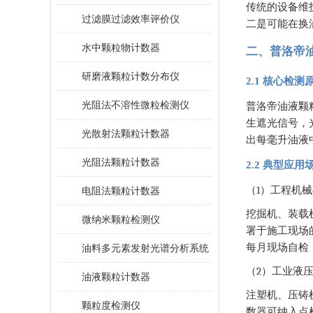
传统的设备维
过滤膜过滤效率评价仪
二是可能在换
水中颗粒物计数器
二、普洛帝
研磨液颗粒计数分布仪
2.1 核心检测
光阻法不溶性微粒检测仪
普洛帝油液颗
生遮光信号，
光散射法颗粒计数器
出每毫升油液
光阻法颗粒计数器
2.2 典型应用
1
（
）工程机械
电阻法颗粒计数器
挖掘机、装载
微纳米颗粒检测仪
署于施工现场
每月现场自检
油料多元素发射光谱分析系统
2
（
）工业液
油液颗粒计数器
注塑机、压铸
颗粒度检测仪
数器可纳入点