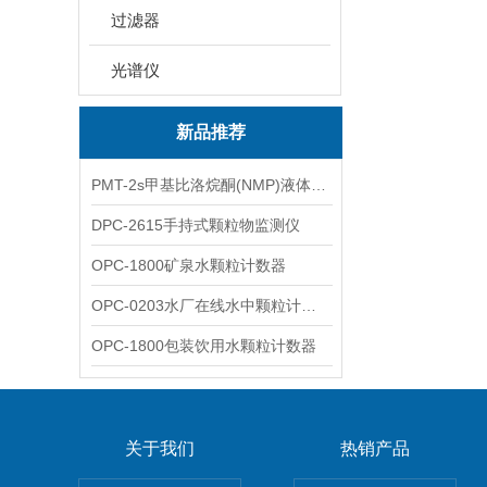
过滤器
光谱仪
新品推荐
PMT-2s甲基比洛烷酮(NMP)液体粒子计数仪
DPC-2615手持式颗粒物监测仪
OPC-1800矿泉水颗粒计数器
OPC-0203水厂在线水中颗粒计数器
OPC-1800包装饮用水颗粒计数器
关于我们
热销产品