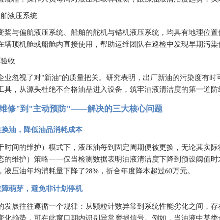
船舶液压系统
变桨与偏航液压系统、船舶的舵机与锚机液压系统，均具有地理位置
在塔顶机舱或船舱内直接使用，帮助运维团队在巡检中发现早期污染
厂验收
"
"
企业忽视了对
新油
的质量把关。研究表明，出厂新油的污染度有时
工具，从源头杜绝不合格油品进入设备，筑牢油液清洁度的第一道防
维修"到"主动预防"——解决的三大核心问题
测性换油，降低油品消耗成本
于时间的维护）模式下，液压油每到固定周期便被更换，无论其实际
——
态的维护）策略
仅当检测数据表明油液清洁度下降到预设阈值时
28%
60
，液压油年均消耗量下降了
，折合年度降本超过
万元。
位故障萌芽，避免非计划停机
的发展往往遵循一个规律：从颗粒计数异常到系统性能劣化之间，存
变化趋势，可在此窗口期内识别异常磨损信号。例如，当油液中某类