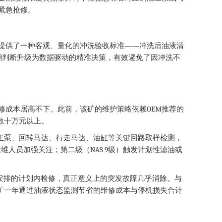
紧急抢修。
——
提供了一种客观、量化的冲洗验收标准
冲洗后油液清
糊判断升级为数据驱动的精准决策，有效避免了因冲洗不
OEM
修成本居高不下。此前，该矿的维护策略依赖
推荐的
数十万元以上。
主泵、回转马达、行走马达、油缸等关键回路取样检测，
NAS 9
运维人员加强关注；第二级（
级）触发计划性滤油或
安排的计划内检修，真正意义上的突发故障几乎消除。与
矿一年通过油液状态监测节省的维修成本与停机损失合计