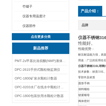
竹镊子
产品介绍：
仪器专用温度计
品牌
仪器部件
点击更多分类
仪器不锈钢31
性能好。
新品推荐
性能优势：
耐压耐温能力
强
，
表
用途：广泛的应用在
PMT-2s甲基比洛烷酮(NMP)液体粒子计数仪
仪器不锈钢316L球阀
DPC-2615手持式颗粒物监测仪
技术参数：材质316L
零部件及材质
OPC-1800矿泉水颗粒计数器
圆形手柄
OPC-0203水厂在线水中颗粒计数器
填料螺栓
锁紧螺母
OPC-1800包装饮用水颗粒计数器
阀体密封