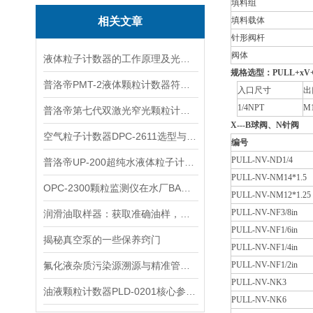
填料组
相关文章
填料载体
针形阀杆
阀体
液体粒子计数器的工作原理及光学结构全解析
规格选型：
PULL+x
普洛帝PMT-2液体颗粒计数器符合国标要求判定方案
入口尺寸
出
1/4NPT
M1
普洛帝第七代双激光窄光颗粒计数器
X---B球阀、N针阀
空气粒子计数器DPC-2611选型与洁净室监测方案
编号
PULL-NV-ND1/4
普洛帝UP-200超纯水液体粒子计数器核心技术与产品优势详解
PULL-NV-NM14*1.5
OPC-2300颗粒监测仪在水厂BAC工艺中的应用
PULL-NV-NM12*1.25
PULL-NV-NF3/8in
润滑油取样器：获取准确油样，保障设备正常运行
PULL-NV-NF1/6in
揭秘真空泵的一些保养窍门
PULL-NV-NF1/4in
氟化液杂质污染源溯源与精准管控措施
PULL-NV-NF1/2in
PULL-NV-NK3
油液颗粒计数器PLD-0201核心参数与适用场景
PULL-NV-NK6