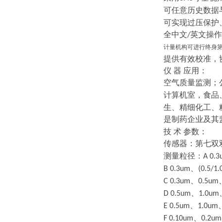
可任意历史数据
可实现过压保护
全中文
英文操作
/
计量机构可进行终身
提供有效校准，
仪
器
应用：
空气质量监测；
计算机室，食品
生、精细化工、
是制药企业及其
技
术
参数：
传感器：第七双
测量粒径：
A 0.
、
B 0.3um
(0.5/1.
、
C 0.3um
0.5um
、
D 0.5um
1.0um
、
E 0.5um
1.0um
、
F 0.10um
0.2um