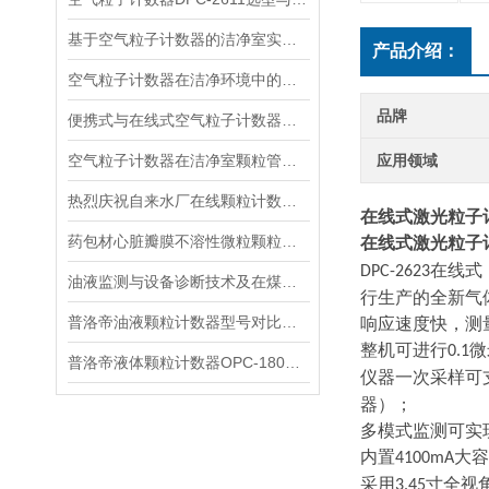
基于空气粒子计数器的洁净室实时颗粒管控技术方案
产品介绍：
空气粒子计数器在洁净环境中的实验方案
品牌
便携式与在线式空气粒子计数器的选型思考
空气粒子计数器在洁净室颗粒管控方案
应用领域
热烈庆祝自来水厂在线颗粒计数器OPC - 2300再次升级
在线式激光粒子
药包材心脏瓣膜不溶性微粒颗粒管控方案
在线式激光粒子
在线式
DPC-2623
油液监测与设备诊断技术及在煤矿的应用
行生产的全新气
普洛帝油液颗粒计数器型号对比与选择建议
响应速度快，测
整机可进行
微
0.1
普洛帝液体颗粒计数器OPC-1800 光阻法检测技术原理解析
仪器一次采样可
器）；
多模式监测可实
内置
大容
4100mA
采用
寸全视
3.45