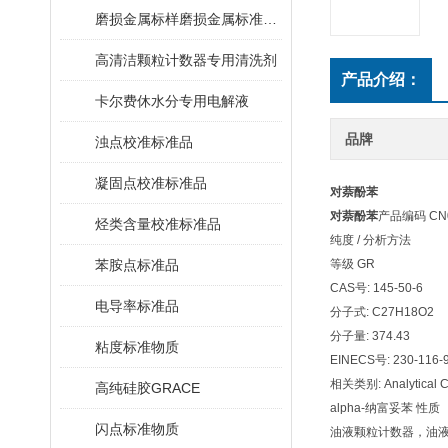
磨损金属标样磨损金属标准物质
高清洁颗粒计数器专用清洗剂
产品介绍：
卡尔费休水分专用电解液
品牌
浊点校准标准品
凝固点校准标准品
对萘酚苯
对萘酚苯
产品编码 CN
烃类含量校准标准品
纯度 / 分析方法
苯胺点标准品
等级 GR
CAS号: 145-50-6
电导率标准品
分子式: C27H18O2
分子量: 374.43
粘度标准物质
EINECS号: 230-116-
相关类别: Analytical Ch
高纯硅胶GRACE
alpha-纳富妥苯 性质
闪点标准物质
油液颗粒计数器，油液