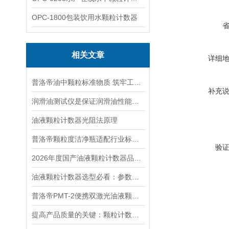
OPC-1800包装饮用水颗粒计数器
相关文章
详细
普洛帝油中颗粒标准物质 筑牢工装备运行防线
补充
润滑油测试仪是保证润滑油性能的关键
油液颗粒计数器光阻法原理
普洛帝颗粒度洁净瓶适配行业标准分类解析
验
2026年度国产油液颗粒计数器品牌推荐榜单正式发布
油液颗粒计数器选型必看：参数、场景与国产设备参考
普洛帝PMT-2便携双激光油液颗粒监测仪
提高产品质量的关键：颗粒计数系统的应用与优势