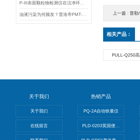
P-III表面颗粒物检测仪在洁净环境中的实验方案
上一篇 :
普勒
油液污染为何频发？普洛帝PMT-2守住油品检测精度底线
相关产品：
PULL-Q25
关于我们
热销产品
关于我们
PQ-2A自动铁量仪
在线留言
PLD-0203英国便携式油品