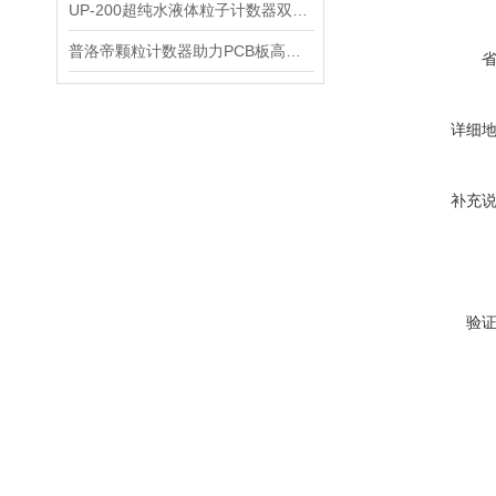
UP-200超纯水液体粒子计数器双激光传感器与精密流量控制系统核心优势
普洛帝颗粒计数器助力PCB板高质量智造
详细
补充
验