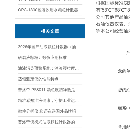
根据国标标准GB/
OPC-1800包装饮用水颗粒计数器
有“53℃"“68℃"
公司其他产品油
石油仪器仪表、
等本公司经营油
相关文章
2026年国产油液颗粒计数器（油液颗粒度分析仪）选购指南
研磨液颗粒计数仪应用标准
油液污染预警系统：油液颗粒度检测仪的功能解析
您的
蒸馏测定仪的性能特点
普洛帝 PS8011 颗粒度洁净瓶是什么，为何是油液检测耗材
您的
精准感知油液健康，守护工业运行安全——普洛帝油液颗粒计数器深度解析
联系
微粒分析仪 您还在选国外品牌吗
普洛帝便携式油液颗粒计数器的应用场景
常用