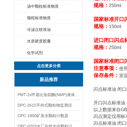
规格：
250ml
油中颗粒标准物质
馏程标准物质
国家标准开口
规格：
150ml
冷滤点校准油
进口闭口闪点
水质硬度胶囊
规格：
250ml
化学试剂
国家标准闭口
点击更多分类
注意事项：
使
保存条件：
室
新品推荐
闪点标准油 闭
PMT-2s甲基比洛烷酮(NMP)液体粒子计数仪
开口闪点标准油，G
DPC-2615手持式颗粒物监测仪
以上数据来自GB
OPC-1800矿泉水颗粒计数器
闪点测定仪用标
闪点标准油 闭
OPC-0203水厂在线水中颗粒计数器