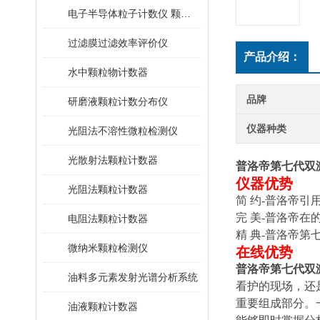
电子半导体粒子计数仪 颗粒计数器
过滤膜过滤效率评价仪
产品介绍：
水中颗粒物计数器
品牌
研磨液颗粒计数分布仪
仪器种类
光阻法不溶性微粒检测仪
光散射法颗粒计数器
普洛帝第七代双
仪器优势
光阻法颗粒计数器
简 约-普洛帝
完 美-普洛帝在
电阻法颗粒计数器
精 典-普洛帝
微纳米颗粒检测仪
在线优势
普洛帝第七代双
油料多元素发射光谱分析系统
看护的现场，还
重要组成部分。
油液颗粒计数器