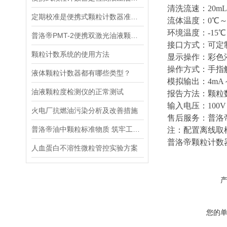
清洗流速：20mL/m
定期校准是便携式颗粒计数器准确测量的基础
流体温度：0℃～
环境温度：-15℃
普洛帝PMT-2便携双激光油液颗粒监测仪
接口方式：可定
颗粒计数系统的使用方法
显示操作：彩色
操作方式：手指
液体颗粒计数器都有哪些类型？
模拟输出：4mA
油液颗粒度检测仪的正常测试
报告方法：颗粒数
输入电压：100V～
火电厂抗燃油污染分析及改善措施
售后服务：普洛
普洛帝油中颗粒标准物质 筑牢工装备运行防线
注：配置离线取
普洛帝颗粒计数
人血蛋白不溶性微粒管控实验方案
您的