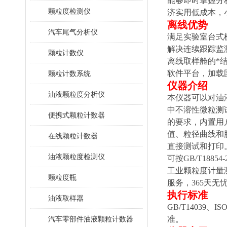
能够即时掌握分析
颗粒度检测仪
济实用低成本，
离线优势
汽车尾气分析仪
满足实验室台式
解决连续跟踪监
颗粒计数仪
离线取样舱的*
软件平台，加载
颗粒计数系统
仪器介绍
油液颗粒度分析仪
本仪器可以对油
中不溶性微粒测试
便携式颗粒计数器
的要求，内置用
值、粒径曲线和
在线颗粒计数器
直接测试和打印
油液颗粒度检测仪
可按GB/T188
工业颗粒度计量
颗粒度瓶
服务，365天
执行标准
油液取样器
GB/T14039、
IS
汽车零部件油液颗粒计数器
准。