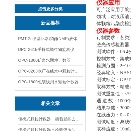
仪器应用
点击更多分类
可广泛应用于航
领域，对液压油
新品推荐
体颗粒污染度检
仪器参数
订制要求：各类
PMT-2s甲基比洛烷酮(NMP)液体粒子计数仪
激光传感检测器
DPC-2615手持式颗粒物监测仪
测试软件：P6.
控制方式：集成
OPC-1800矿泉水颗粒计数器
检测范围：2~100μ
OPC-0203水厂在线水中颗粒计数器
经典输入：NAS16
测试标定：GB/T18
OPC-1800包装饮用水颗粒计数器
取样方式：精准
测试重复性：<5
通 道 数：10
相关文章
结果存储：300
在线压力：0～0.
便携式颗粒计数器：揣着就能去现场，油液、气体里的颗粒数当场数清楚
测试粘度：离线0~9
取样流速：10mL/m
便携式颗粒计数器是检测液压油污染度的理想设备