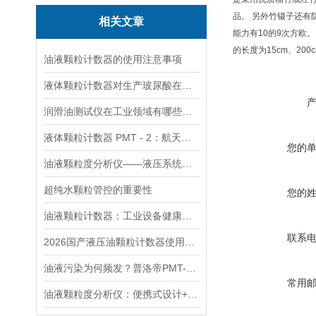
品。 另外竹镊子还
相关文章
能力有10的9次方欧。
的长度为15cm、200c
油液颗粒计数器的使用注意事项
液体颗粒计数器对生产玻尿酸在线监测颗粒管控方案
润滑油测试仪在工业领域有哪些应用？
液体颗粒计数器 PMT - 2：航天精密零部件洁净度检测的得力助手
您的
油液颗粒度分析仪——液压系统清洁度的关键工具
超纯水颗粒管控的重要性
您的
油液颗粒计数器：工业设备健康管理的核心技术
联系
2026国产液压油颗粒计数器使用成本测评
油液污染为何频发？普洛帝PMT-2守住油品检测精度底线
常用
油液颗粒度分析仪：便携式设计+5分钟速测，让油液检测“快人一步”