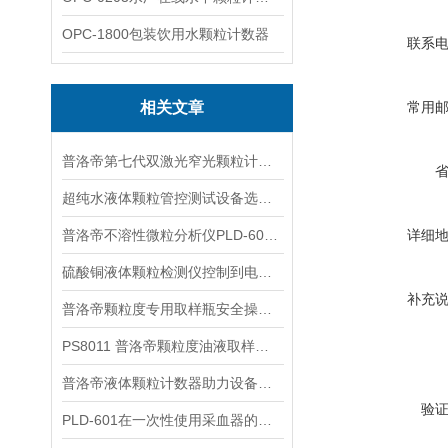
OPC-1800包装饮用水颗粒计数器
联系
相关文章
常用
普洛帝第七代双激光窄光颗粒计数器
超纯水液体颗粒管控测试设备选型要点
普洛帝不溶性微粒分析仪PLD-601性能特点及主要参数
详细
硫酸铜液体颗粒检测仪控制到电子级的原因有哪些
补充
普洛帝颗粒度专用取样瓶安全操作与保养规范
PS8011 普洛帝颗粒度油液取样瓶分场景成本优化方案
普洛帝液体颗粒计数器助力设备降本增效
验
PLD-601在一次性使用采血器的微粒检测中的应用