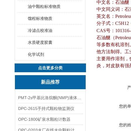
中文名：石油醚
油中颗粒标准物质
中文同义词
：
石
英文名：Petroleum
馏程标准物质
分子式
：C5H12
冷滤点校准油
CAS号：101316-
石油醚（Petr
水质硬度胶囊
等多数有机溶剂
他方法制得。工
化学试剂
主要用作溶剂，
炎，对皮肤有强
点击更多分类
新品推荐
PMT-2s甲基比洛烷酮(NMP)液体粒子计数仪
您的
DPC-2615手持式颗粒物监测仪
OPC-1800矿泉水颗粒计数器
您的
OPC-0203水厂在线水中颗粒计数器