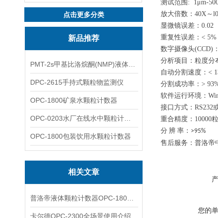
测试范围: 1μm-50
放大倍数：40X～l
点击更多分类
显微镜误差：0.0
重复性误差：< 5
新品推荐
数字摄像头(CCD)：
分析项目：粒度分
PMT-2s甲基比洛烷酮(NMP)液体粒子计数仪
自动分割速度：< 
DPC-2615手持式颗粒物监测仪
分割成功率：> 93
软件运行环境：Wind
OPC-1800矿泉水颗粒计数器
接口方式：RS232
OPC-0203水厂在线水中颗粒计数器
重合精度：10000
分
辨
率：>95%
OPC-1800包装饮用水颗粒计数器
售后服务：普洛帝
相关文章
普洛帝液体颗粒计数器OPC-1800 光阻法检测技术原理解析
您的
卡尔德OPC-2300全场景使用介绍