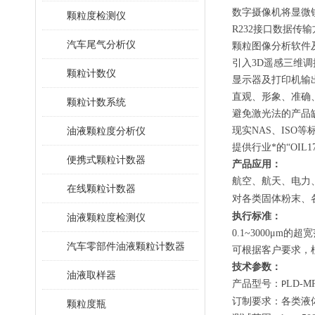
数字摄像机将显微
颗粒度检测仪
R232接口数据传
汽车尾气分析仪
颗粒图像分析软件
引入
3D遥感三维
颗粒计数仪
显示器及打印机输
直观、形象、准确
颗粒计数系统
避免激光法的产品
油液颗粒度分析仪
现实NAS、ISO
提供行业*的“OIL
便携式颗粒计数器
产品应用：
、
航空
航天、电力
在线颗粒计数器
各类固体粉末、
对
执行标准：
油液颗粒度检测仪
0.1~3000
μm
的超宽
汽车零部件油液颗粒计数器
可根据客户要求，
技术参数：
油液取样器
产品型号：
LD-MP
P
订制要求：各类液
颗粒度瓶