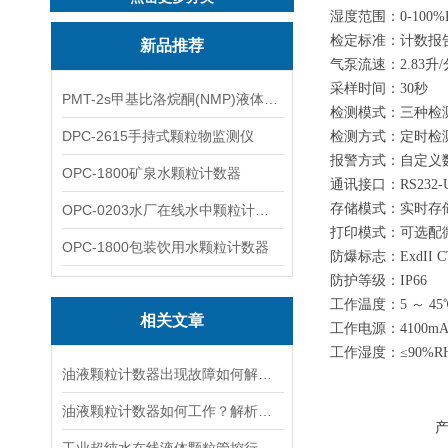
湿度范围：0-100%
检定标准：计数报告符合G
新品推荐
气泵流速：2.83升/
采样时间：30秒
PMT-2s甲基比洛烷酮(NMP)液体粒子计数仪
检测模式：三种检测
DPC-2615手持式颗粒物监测仪
检测方式：定时检
报警方式：自定义
OPC-1800矿泉水颗粒计数器
通讯接口：RS232-
存储模式：实时存储
OPC-0203水厂在线水中颗粒计数器
打印模式：可选配
OPC-1800包装饮用水颗粒计数器
防爆标志：ExdII 
防护等级：IP66
工作温度：5 ～ 45
相关文章
工作电源：4
1
00
工作湿度：≤90%
油液颗粒计数器出现故障如何解决？
油液颗粒计数器如何工作？解析其检测原理与技术特点