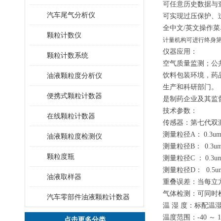
可任意历史数据与
汽车尾气分析仪
可实现过压保护、
全中文/英文操作
颗粒计数仪
计量机构可进行终身
仪器应用：
颗粒计数系统
空气质量监测；公
油液颗粒度分析仪
饮料包装环境，药
生产和科研部门。
便携式颗粒计数器
是制药企业及其监督
技术参数：
在线颗粒计数器
传感器：
第七代双
测量粒径
A
：
0.3u
油液颗粒度检测仪
测量粒径
B
：
0.3
颗粒度瓶
测量粒径
C
：
0.3
测量粒径
D
：
0
.5
油液取样器
重叠误差：当每立方英
气体检测：可同时
汽车零部件油液颗粒计数器
温 湿 度：标配温
温度范围：-40 ～ 1
点击更多分类