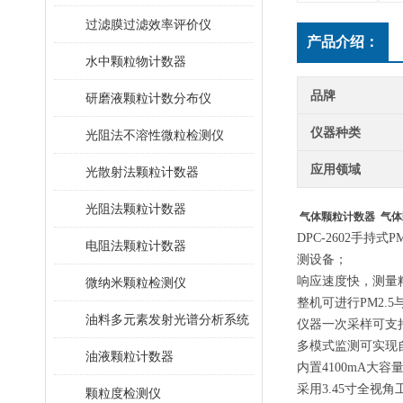
过滤膜过滤效率评价仪
产品介绍：
水中颗粒物计数器
品牌
研磨液颗粒计数分布仪
仪器种类
光阻法不溶性微粒检测仪
应用领域
光散射法颗粒计数器
光阻法颗粒计数器
气体颗粒计数器
气体
DPC-26
02
手持式
PM
电阻法颗粒计数器
测设备；
响应速度快，测量
微纳米颗粒检测仪
整机可进行
PM2.
油料多元素发射光谱分析系统
仪器一次采样可支
多模式监测可实现
油液颗粒计数器
内置4
1
00mA大
采用3.
45
寸全视角
颗粒度检测仪