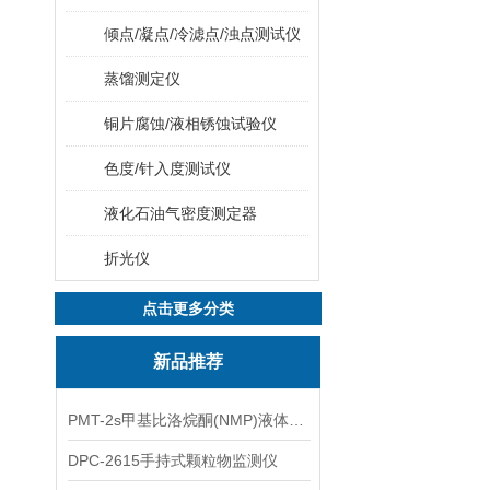
倾点/凝点/冷滤点/浊点测试仪
蒸馏测定仪
铜片腐蚀/液相锈蚀试验仪
色度/针入度测试仪
液化石油气密度测定器
折光仪
点击更多分类
新品推荐
PMT-2s甲基比洛烷酮(NMP)液体粒子计数仪
DPC-2615手持式颗粒物监测仪