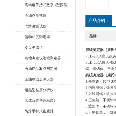
高精度手持式数字U型振荡法密度计
冷滤点测试仪
产品介绍：
润滑油测试仪
品牌
运动粘度测定器
凝点测试仪
残碳测定器（康氏
PLD-268A
康氏残碳
蒸馏测定仪馏程测定器
PLD-268A
康氏残
石油产品凝点测定器
锅、遮焰体、三角
残碳测定器（康氏
柴油冷滤点测定器
1.瓷坩锅：矮型 30
2.内铁坩锅：铁皮制 
超越型粘度分析仪
3.外铁坩锅：铁皮制 
4.三角架：不锈钢制，
落球双管快速粘度计
5.遮焰体：不锈钢
防爆手持式密度计
6.不锈钢罩：下部