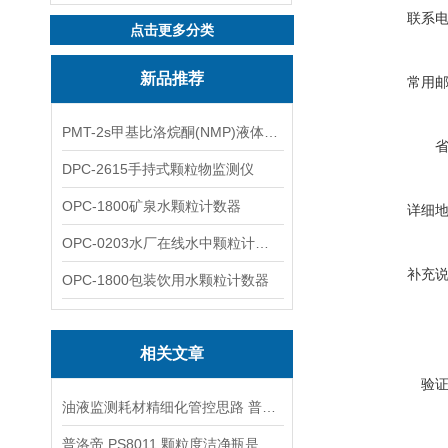
联系
点击更多分类
新品推荐
常用
PMT-2s甲基比洛烷酮(NMP)液体粒子计数仪
DPC-2615手持式颗粒物监测仪
OPC-1800矿泉水颗粒计数器
详细
OPC-0203水厂在线水中颗粒计数器
补充
OPC-1800包装饮用水颗粒计数器
相关文章
验
油液监测耗材精细化管控思路 普洛帝取样瓶组合使用模式降本增效
普洛帝 PS8011 颗粒度洁净瓶是什么，为何是油液检测耗材