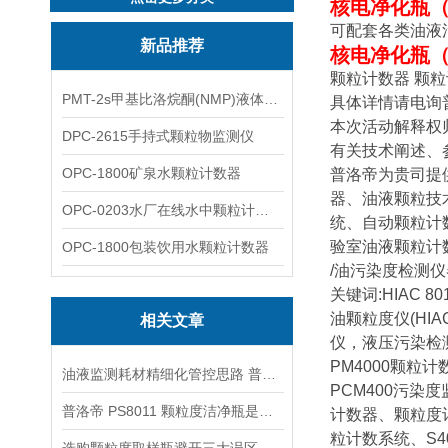
核电净化瓶
可配套各类油液
新品推荐
核电净化瓶
颗粒计数器 颗粒
PMT-2s甲基比洛烷酮(NMP)液体粒子计数仪
具体详情请电询
本次活动解释权
DPC-2615手持式颗粒物监测仪
有关技术阐述、
OPC-1800矿泉水颗粒计数器
普洛帝为贵司提
器、油液颗粒技
OPC-0203水厂在线水中颗粒计数器
统、自动颗粒计
验室油液颗粒计
OPC-1800包装饮用水颗粒计数器
/油污染度检测仪
关键词:HIAC 80
油颗粒度仪(HIAC
相关文章
仪，液压污染检测
PM4000颗粒计数
油液监测耗材精细化管控思路 普洛帝取样瓶组合使用模式降本增效
PCM400污染
普洛帝 PS8011 颗粒度洁净瓶是什么，为何是油液检测耗材
计数器、颗粒度
粒计数系统、S