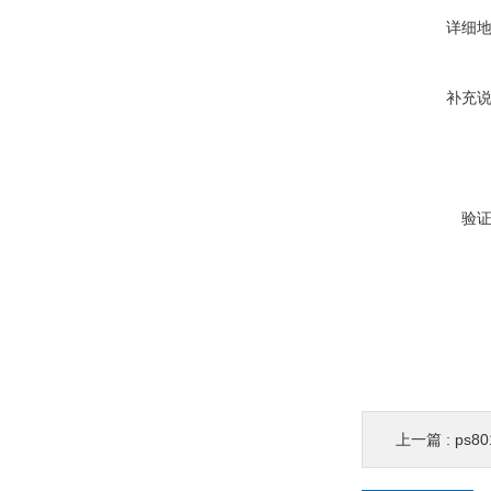
详细
补充
验
上一篇 :
ps8