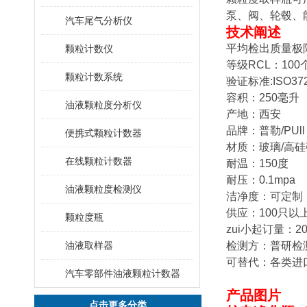
泵、阀、轮毂、
汽车尾气分析仪
技术阐述
平均检出质量极限
颗粒计数仪
等级RCL：100个
颗粒计数系统
验证标准:ISO372
容积：250毫升
油液颗粒度分析仪
产地：西安
品牌：普勒/PUl
便携式颗粒计数器
材质：玻璃/高
在线颗粒计数器
耐温：150度
耐压：0.1mpa
油液颗粒度检测仪
洁净度：可定制
供应：100只以
颗粒度瓶
zui小起订量：2
油液取样器
检测方：普研检
可替代：各类进
汽车零部件油液颗粒计数器
产品图片
点击更多分类