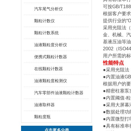
可按GB/T18
汽车尾气分析仪
根据客户要求
提供行业的“O
颗粒计数仪
采用光阻法（
颗粒计数系统
金、机械、汽
基液压油等油
油液颗粒度分析仪
2002（I
用户所需的标
便携式颗粒计数器
性能特点
在线颗粒计数器
●采用光阻
●内置油液GB
油液颗粒度检测仪
根据用户的
●精密柱塞
汽车零部件油液颗粒计数器
●内置阈值-
油液取样器
●采用大屏
●数据处理
颗粒度瓶
●内置微型
●具有标准串
点击更多分类