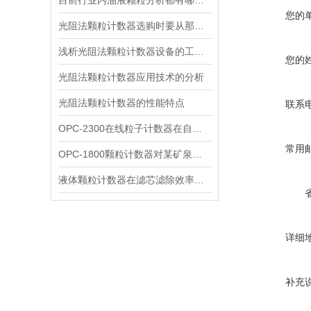
目前行业内油液颗粒分析都有哪几种方法
您的
光阻法颗粒计数器选购时要从那几个方面进行考虑
浅析光阻法颗粒计数器设备的工作原理
您的
光阻法颗粒计数器应用技术的分析
光阻法颗粒计数器的性能特点
联系
OPC-2300在线粒子计数器在自来水厂的应用
常用
OPC-1800颗粒计数器对某矿泉水公司颗粒物管控方案
液体颗粒计数器在滤芯滤除效率评判里的应用
详细
补充