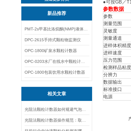
●可按GB／T1
参数数据
新品推荐
参数
测量范围
PMT-2s甲基比洛烷酮(NMP)液体粒子计数仪
灵敏度
测量通道
DPC-2615手持式颗粒物监测仪
进样体积精
OPC-1800矿泉水颗粒计数器
进样速度
压力范围
OPC-0203水厂在线水中颗粒计数器
检测样品粘
OPC-1800包装饮用水颗粒计数器
分辨力
数据输出
标准接口
相关文章
电源
光阻法颗粒计数器如何规避气泡干扰、管路污染等常见问题，实现长期稳定运行？
光阻法颗粒计数器操作规范：取样处理、校准调试与数据报告生成实操要点