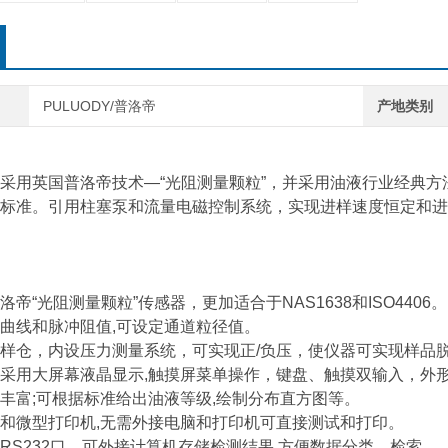
PULUODY/普洛帝
产地类别
采用英国普洛帝技术—“光阻测量颗粒”，并采用油液行业经典方法N
标准。引用柱塞泵和流量电磁控制系统，实现进样速度恒定和进样
帝“光阻测量颗粒”传感器，更加适合于NAS1638和ISO4406。
曲线和脉冲阻值,可设定通道粒径值。
样仓，内设压力测量系统，可实现正/负压，使仪器可实现样品
采用大屏幕液晶显示,触摸屏菜单操作，键盘、触摸双输入，外
丰富;可根据标准给出油液等级,绘制分布直方图等。
和微型打印机,无需外接电脑和打印机可直接测试和打印。
RS232口，可外接计算机存储检测结果,方便数据分类、检索。