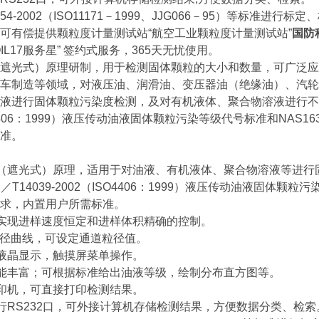
854-2002（ISO11171－1999、JJG066－95）等标准进行标
可有偿提供颗粒度计量测试站“航空工业颗粒度计量测试站”
国防
IL17服务星” 签约式服务，365天无忧使用。
遮光式）原理研制，用于检测固体颗粒的大小和数量，可广泛应
车制造等领域，对液压油、润滑油、变压器油（绝缘油）、汽轮
液进行固体颗粒污染度检测，及对有机液体、聚合物溶液进行不溶性
SO4406：1999）液压传动油液固体颗粒污染等级代号标准和NA
准。
法（遮光式）原理，适用于对油液、有机液体、聚合物溶液等进
／T14039-2002（ISO4406：1999）液压传动油液固体颗
要求，内置用户所需标准。
泵实现进样速度恒定和进样体积精确的控制。
粒径曲线，可设定通道粒径值。
幕液晶显示，触摸屏菜单操作。
功能丰富；可根据标准给出油液等级，绘制分布直方图等。
打印机，可直接打印检测结果。
行RS232口，可外接计算机存储检测结果，方便数据分类、检