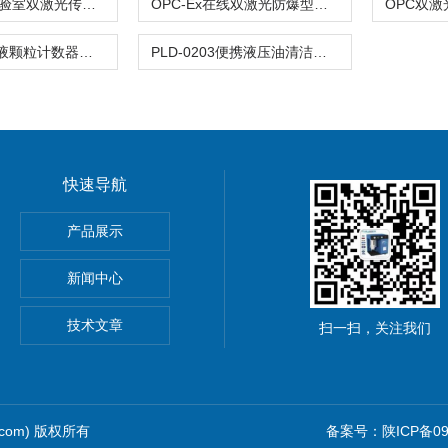
PMF-2801实验室双激光传感器多通评价颗粒计数器
OPC-Ex在线双激光防爆型油液颗粒计数器
PLD-0203油液颗粒计数器对油液中颗粒磨损性能评价
PLD-0203便携液压油清洁度检测仪
快速导航
产品展示
品颗粒计数器
新闻中心
动微量水分测定仪
技术文章
扫一扫，关注我们
.com) 版权所有
备案号：陕ICP备090