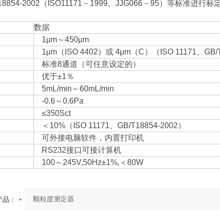
8854-2002（ISO11171－1999、JJG066－95）等标准进行
数据
1μm～450μm
1μm（ISO 4402）或 4μm（C）（ISO 11171、GB/
标准8通道（可任意设定的）
度
优于±1％
5mL/min～60mL/min
-0.6～0.6Pa
度
≤350Sct
＜10%（ISO 11171、GB/T18854-2002）
可外接电脑软件，内置打印机
RS232接口可接计算机
100～245V,50Hz±1%,＜80W
产品：