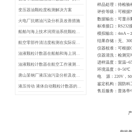
样品处理：待检验
变压器油颗粒度检测解决方案
评价等级：可根据
数据输出：可显示
火电厂抗燃油污染分析及改善措施
标准接口：
RS232
船舶与海上技术润滑油系统颗粒污染物检测解决方案
模拟输出：
4mA
～
结果存储：无、
30
航空零部件清洁度检测在实际应用中解决方案
仪器校准：可根据
油液颗粒计数器在船舶和海上润滑油系统中的应用
仪器清洗：检测完
进样温度：室温
~6
油液颗粒计数器在航空工作液测试中的应用
环境温度：
0~50
唐山某钢厂液压油污染分析及改善措施
电
源：
220V
，
50
鉴定机构：国防科
液压传动 液体自动颗粒计数器的校准
售后服务：普洛帝
您的