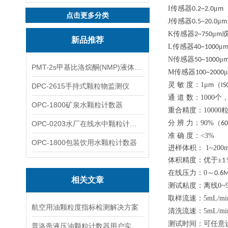
I
传感器
μ
0.2~2.0
m
点击更多分类
J
传感器
μ
0.5~20.0
m
K
传感器
μ
2~750
m
新品推荐
L
传感器
μ
40~1000
N
传感器
μ
50~1000
PMT-2s甲基比洛烷酮(NMP)液体粒子计数仪
M
传感器
μ
100~2000
灵
敏
度：
1
μ
（
m
IS
DPC-2615手持式颗粒物监测仪
通
道
数：
1000
个
OPC-1800矿泉水颗粒计数器
重合精度：
10000
分
辨
力：
90%
（
OPC-0203水厂在线水中颗粒计数器
60
准
确
度：
<3%
OPC-1800包装饮用水颗粒计数器
进样体积：
1~200m
体积精度：优于
±
1
在线压力：
0
～
0.6
相关文章
测试粘度：离线
0~
取样流速：
5mL/mi
航空用油颗粒度指标检测解决方案
清洗流速：
5mL/mi
测试时间：可任意
普洛帝液压油颗粒计数器用户实测反馈