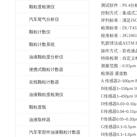
测试软件：
P6.4
分
颗粒度检测仪
控制方式：集成式
汽车尾气分析仪
评判标准：满足
IS
检测标准：
DL/T43
颗粒计数仪
校准标准：
JJG1061
乳胶球法或
ASTM F
颗粒计数系统
操作方式：彩色液
油液颗粒度分析仪
特殊检测：自定义
测量范围：
0.03
μ
m 
便携式颗粒计数器
检测器
通道数
A
传感器
μ
2~100
m
在线颗粒计数器
B
传感器
μ
1
1~150
m
油液颗粒度检测仪
C
传感器
μ
1
1~450
m
D
传感器
μ
0.03~0.10
颗粒度瓶
E
传感器
μ
0.04~0.15
F
传感器
μ
油液取样器
0.05~0.20
G
传感器
μ
0.1~0.5
m
汽车零部件油液颗粒计数器
H
传感器
μ
0.1~1.0
m