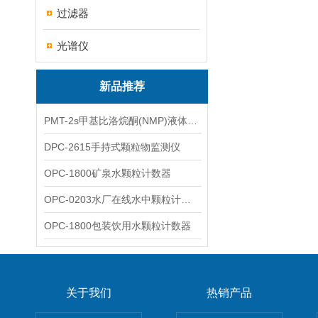
过滤器
光谱仪
新品推荐
PMT-2s甲基比洛烷酮(NMP)液体粒子计数仪
DPC-2615手持式颗粒物监测仪
OPC-1800矿泉水颗粒计数器
OPC-0203水厂在线水中颗粒计数器
OPC-1800包装饮用水颗粒计数器
关于我们
热销产品