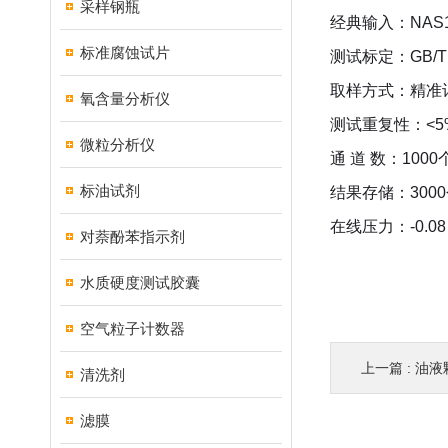
采样钢瓶
经典输入：
NAS
标准腐蚀试片
测试标定：
GB/T
取样方式：精准
氧含量分析仪
测试重复性：
<5
微粒分析仪
通
道
数：
1000
标油试剂
结果存储：
3000
在线压力：
-0.08
对萘酚苯指示剂
水质硬度测试胶囊
空气粒子计数器
上一篇 :
油液
清洗剂
滤膜