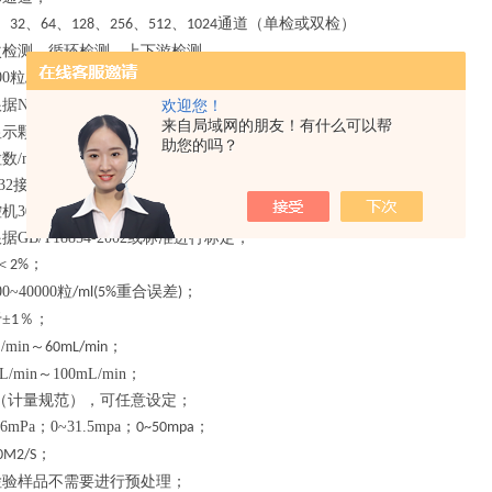
、
、
、
、
、
、
通道（单检或双检）
32
64
128
256
512
1024
次检测、循环检测、上下游检测
00
粒
（
重合误差）；
/mL
5%
根据
NAS1638
、
等直接评定油液污染等级；
欢迎您！
ISO 4406
来自局域网的朋友！有什么可以帮
显示颗粒物大小、数量、曲线和分布等，内置打印机，可打印输出；
助您的吗？
粒数
/ml
及污染度等级；
32
接口可接计算机；
控机
3000
0
个测试数据
或
PC
机储存无限制；
根据
GB/T18854-2002
或
标准进行标定；
＜
；
2%
00~40000
粒
重合误差
；
/ml(5%
)
于
±
％；
1
/min
～
；
60mL/min
L/min
～
10
0mL/min
；
（计量
规范
），可任意设定；
.6m
Pa
；
0~31.5mpa
；
；
0~50mpa
；
0M2/S
检验样品不需要进行预处理；