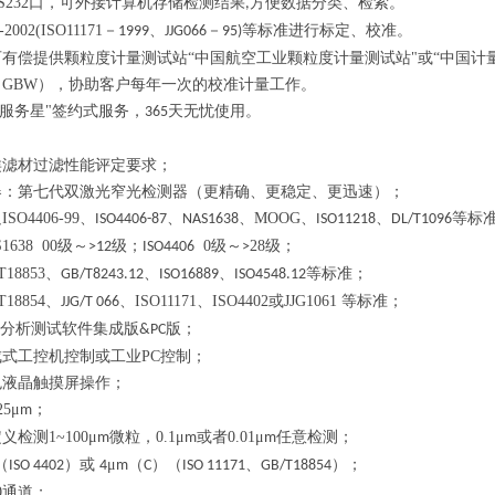
S232
口，可外接计算机存储检测结果
方便数据分类、检索。
,
-2002(ISO11171
－
、
－
等标准进行标定、校准。
1999
JJG066
95)
可有偿提供颗粒度计量测试站
“中国航空工业颗粒度计量测试站"
或
“中国计
（
GBW
），协助客户每年一次的校准计量工作。
服务星"签约式服务，
天无忧使用。
365
类
滤材过滤性能评定
要求；
器：第七代双激光窄光检测器（更精确、更稳定、更迅速）；
足
ISO4406-99
、
、
、
MOOG
、
、
等标
ISO4406-87
NAS1638
ISO11218
DL/T1096
1638
00
级～
级；
0
级～
28
级；
>12
ISO4406
>
T18853
、
、
、
等标准
；
GB/T8243.12
ISO16889
ISO4548.12
T18854
、
、
ISO11171
、
ISO4402
或
JJG1061
等标准；
JJG/T 066
分析测试软件集成版
版；
&PC
成式工控机控制或工业
PC
控制；
色液晶触摸屏操作；
25
μ
；
m
定义检测
1~100
μ
微粒，
0.1
μ
或者
0.
0
1
μ
任意检测；
m
m
m
（
）或
μ
（
）（
、
）；
ISO 4402
4
m
C
ISO 11171
GB/T18854
0
通道；