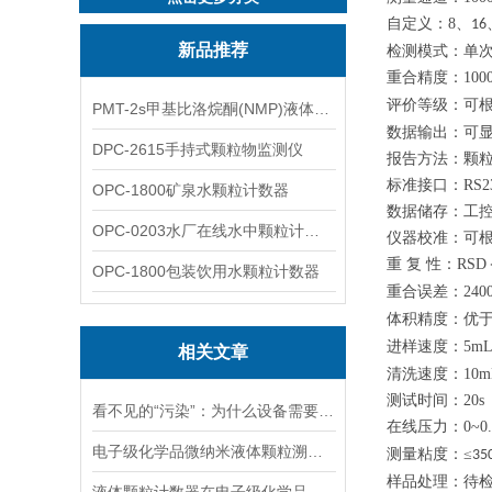
自定义：
8
、
16
新品推荐
检测模式：单
重合精度：
100
评价等级：可
PMT-2s甲基比洛烷酮(NMP)液体粒子计数仪
数据输出：可
DPC-2615手持式颗粒物监测仪
报告方法：颗
标准接口：
RS2
OPC-1800矿泉水颗粒计数器
数据储存：工
OPC-0203水厂在线水中颗粒计数器
仪器校准：可
重
复
性：
RSD
OPC-1800包装饮用水颗粒计数器
重合误差：
240
体积精度：优
进样速度：
5mL
相关文章
清洗速度：
10
m
测试时间：
20s
看不见的“污染”：为什么设备需要油液颗粒度分析仪？
在线
压力：
0~0
电子级化学品微纳米液体颗粒溯源分析质量提升优化方案
测量粘度：
≤
35
样品处理：待