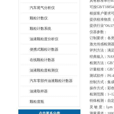
具有标准串行
R
可按
GB/T18854
汽车尾气分析仪
根据客户要求
颗粒计数仪
提供校准物质
提供行业
“
OIL17
颗粒计数系统
仪器参数：
订制要求：各
油液颗粒度分析仪
激光传感检测
便携式颗粒计数器
评判方法
：满
经典输入：
NAS
在线颗粒计数器
检测方法：
GB/
计量校准：
GB/
油液颗粒度检测仪
测试软件：
P6.4
汽车零部件油液颗粒计数器
控制方式：集
操作方式：彩
油液取样器
检测范围：
1
~
1
特殊检测：自
颗粒度瓶
灵
敏
度：
1
μ
m
点击更多分类
测量通道：
100