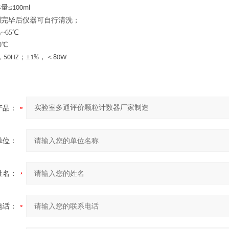
样量
≤
100ml
测完毕后仪器可自行清洗；
温
~65
℃
0
℃
，
；±
，＜
50HZ
1%
80W
产品：
单位：
姓名：
电话：