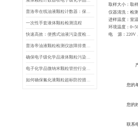
液体颗粒计数器在电子级化学品颗粒管控中使用心得
取样大小：取
普洛帝在线油液颗粒计数器：保障液压系统长效稳定运行
仪器清洗：检
进样温度：室
一次性手套液体颗粒检测流程
环境温度：
0~5
快速高效：便携式油液污染度检测仪的工作原理与检测方法
电
源：
220V
普洛帝油液颗粒检测仪故障排查指南：常见问题速解
确保电子级化学品液体颗粒污染度防控方案长效性的核心措施
电子化学品微纳米颗粒管控行业规范应用指南
如何确保氟化液颗粒超标防控措施的有效执行
您的
您的
联系