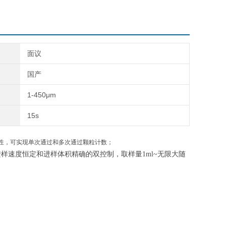
面议
国产
1-450μm
15s
性，可实现单次通过和多次通过颗粒计数；
进样速度恒定和进样体积精确的双控制，取样量
1ml~
无限大随