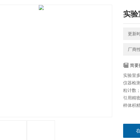
实验
更新时间
厂商
简要
​实验
仪器检
粒计数
引用精
样体积精