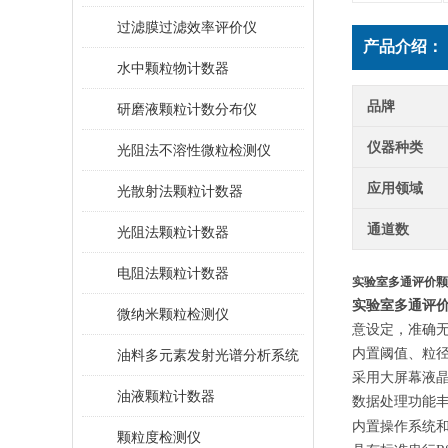
过滤膜过滤效率评价仪
产品介绍：
水中颗粒物计数器
品牌
研磨液颗粒计数分布仪
仪器种类
光阻法不溶性微粒检测仪
应用领域
光散射法颗粒计数器
通道数
光阻法颗粒计数器
电阻法颗粒计数器
实验室多通评价颗
实验室多通评
微纳米颗粒检测仪
意设定，准确
内置阈值、粒
油料多元素发射光谱分析系统
采用大屏幕液
油液颗粒计数器
数据处理功能
内置操作系统
颗粒度检测仪