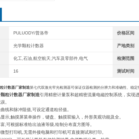
PULUODY/普洛帝
价格区间
光学颗粒计数器
产地类别
化工,石油,航空航天,汽车及零部件,电气
检测范围
16
测试时间
粒计数器厂家制造
第七代双激光窄光检测器可保证仪器检测的分辨力和准确性、稳定
价颗粒计数器厂家制造
引用精密计量泵和超精密流量电磁控制系统，实现
无误。
径曲线和脉冲阻值
,
可设定通道粒径值。
晶显示
,
触摸屏菜单操作，键盘、触摸双输入，外形美观功能及全。
丰富
;
可根据标准给出油液等级
绘制分布直方图等。
,
和微型打印机
,
无需外接电脑和打印机可直接测试和打印。