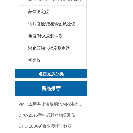
蒸馏测定仪
铜片腐蚀/液相锈蚀试验仪
色度/针入度测试仪
液化石油气密度测定器
折光仪
点击更多分类
新品推荐
PMT-2s甲基比洛烷酮(NMP)液体粒子计数仪
DPC-2615手持式颗粒物监测仪
OPC-1800矿泉水颗粒计数器