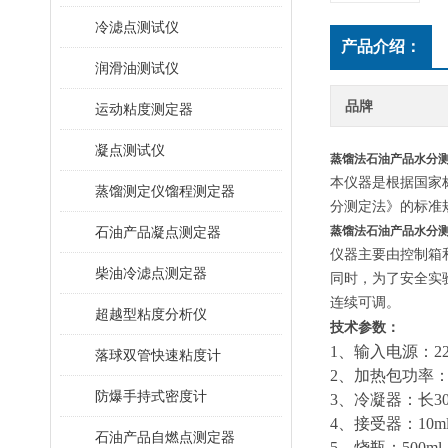
冷滤点测试仪
产品介绍：
润滑油测试仪
品牌
运动粘度测定器
凝点测试仪
蒸馏法石油产品水分
本仪器是根据国家标
蒸馏测定仪馏程测定器
分测定法》的标准
石油产品凝点测定器
蒸馏法石油产品水分
仪器主要由控制箱
柴油冷滤点测定器
同时，为了安全实
连续可调。
超越型粘度分析仪
技术参数：
1、输入电源：
2
落球双管快速粘度计
2、加热包功率：
防爆手持式密度计
3、冷凝器：长30
4、接受器：10
m
石油产品自燃点测定器
5、烧瓶：500
ml