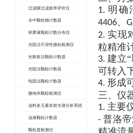
明确
过滤膜过滤效率评价仪
1.
、
水中颗粒物计数器
4406
G
实现
研磨液颗粒计数分布仪
2.
粒精准
光阻法不溶性微粒检测仪
建立
光散射法颗粒计数器
3.
可转入
光阻法颗粒计数器
形成
电阻法颗粒计数器
4.
三、仪
微纳米颗粒检测仪
主要
1.
油料多元素发射光谱分析系统
普洛帝
油液颗粒计数器
-
精准流
颗粒度检测仪