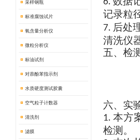
数据
6.
采样钢瓶
记录粒
标准腐蚀试片
后处
7.
氧含量分析仪
清洗仪
微粒分析仪
五、检
标油试剂
对萘酚苯指示剂
水质硬度测试胶囊
六、实
空气粒子计数器
本方
1.
清洗剂
检测。
滤膜