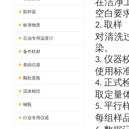
在洁净
空白要
取样器
取样
2.
标准物质
对清洗
石油专用温度计
染。
备件耗材
仪器
3.
基础仪器
使用标
颗粒度瓶
正式
4.
流体精控
取定量
平行
钢瓶
5.
每组样
行业专用仪器