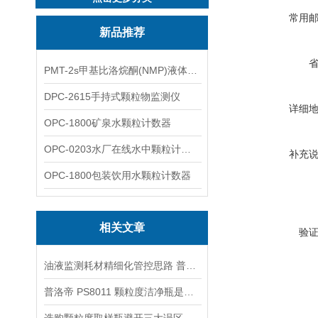
常用
新品推荐
PMT-2s甲基比洛烷酮(NMP)液体粒子计数仪
DPC-2615手持式颗粒物监测仪
详细
OPC-1800矿泉水颗粒计数器
OPC-0203水厂在线水中颗粒计数器
补充
OPC-1800包装饮用水颗粒计数器
相关文章
验
油液监测耗材精细化管控思路 普洛帝取样瓶组合使用模式降本增效
普洛帝 PS8011 颗粒度洁净瓶是什么，为何是油液检测耗材