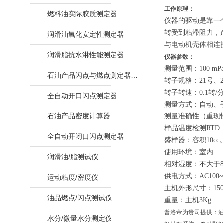
工作原理：
燃料油实际胶质测定器
仪器的驱动是靠一
转受到粘滞阻力，
润滑油氧化安定性测定器
与电动机壳体相连
润滑脂抗水淋性能测定器
仪器参数：
测量范围：100 mPa
石油产品闪点与燃点测定器（克利夫兰开口杯法）
转子规格：21号、2
转子转速：0.1转/分
全自动开口闪点测定器
测量方式：自动、
石油产品密度计算器
测量准确性（重现性
样品温度检测RTD，-
全自动开闭口闪点测定器
盛样器：容积10cc
使用环境：室内
润滑油/脂测试仪
相对湿度：不大于8
供电方式：AC100~2
运动粘度/密度仪
主机外形尺寸：150
油品燃点/闪点测试仪
重量：主机3Kg
普洛帝为贵司提供：
水分/微量水分测定仪