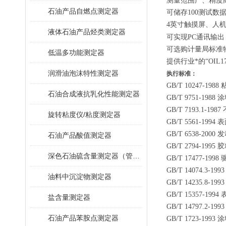
测量范围广、精度
石油产品自燃点测定器
可储存100测试
4英寸触摸屏
、
人
液体石油产品烃类测定器
可实现PC通讯输出，
可选购计量局标准
低温多功能测定器
提供行业*的
“
OIL
润滑油泡沫特性测定器
执行标准：
GB/T 10247-19
石油合成液抗乳化性能测定器
GB/T 9751-1
GB/T 7193.1-
旋转粘度仪/粘度测定器
GB/T 5561-
GB/T 6538-
石油产品酸值测定器
GB/T 2794-19
深色石油硫含量测定器（管式炉法）
GB/T 17477-
GB/T 14074.
油料中沉淀物测定器
GB/T 14235.8
GB/T 15357-
盐含量测定器
GB/T 14797.2
石油产品苯胺点测定器
GB/T 1723-199