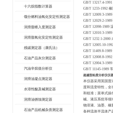
GB/T 13217.4
十六烷指数计算器
GB/T 1233-1
GB/T 12009.
馏分燃料油氧化安定性测定器
GB/T 12029.
GB/T 12098-1
润滑脂锥入度测定器
GB/T 12010.3
润滑脂氧化安定性测定器
GB/T 1232.
GB/T 12005.1
残碳测定器（康氏法）
GB/T 11409
GB/T 12008.8
石油产品灰分测定器
GB/T 12004.
汽油辛烷值分析仪
GB/T 11145
超越型粘度分析仪
仪
润滑油凝点测定器
本仪器采用
英国普
度和流变特性，
全
水溶性酸及碱测定器
和校准；菜单式操
润滑油锈蚀测定器
械、液压系统
等领
物溶液、油墨、橡
石油产品机械杂质测定器
各种流体半流体产