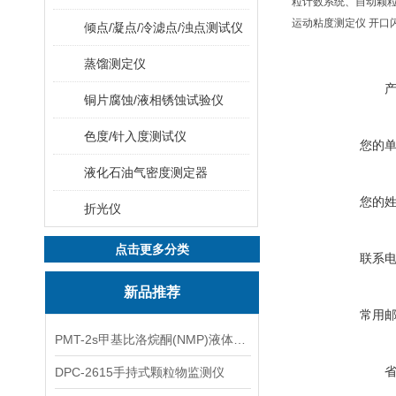
粒计数系统、自动颗
运动粘度测定仪 开口
倾点/凝点/冷滤点/浊点测试仪
蒸馏测定仪
铜片腐蚀/液相锈蚀试验仪
色度/针入度测试仪
您的
液化石油气密度测定器
您的
折光仪
点击更多分类
联系
新品推荐
常用
PMT-2s甲基比洛烷酮(NMP)液体粒子计数仪
DPC-2615手持式颗粒物监测仪