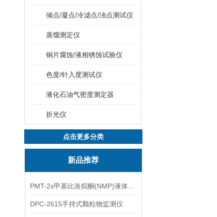
倾点/凝点/冷滤点/浊点测试仪
蒸馏测定仪
铜片腐蚀/液相锈蚀试验仪
色度/针入度测试仪
液化石油气密度测定器
折光仪
点击更多分类
新品推荐
PMT-2s甲基比洛烷酮(NMP)液体粒子计数仪
DPC-2615手持式颗粒物监测仪