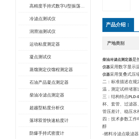
高精度手持式数字U型振荡法密度计
冷滤点测试仪
产品介绍：
润滑油测试仪
产地类别
运动粘度测定器
凝点测试仪
是
柴油冷滤点测定器
采用数字显示
仪器
蒸馏测定仪馏程测定器
采用
复叠式压
仪器
二：标准描述在规定
石油产品凝点测定器
温，测定试样堵塞过
柴油冷滤点测定器
三：结构特点
PLD-
杯、套管、过滤器
超越型粘度分析仪
管压差计、稳压水
四：技术参数工作电源：
落球双管快速粘度计
醇
防爆手持式密度计
-燃料冷滤点吸滤器