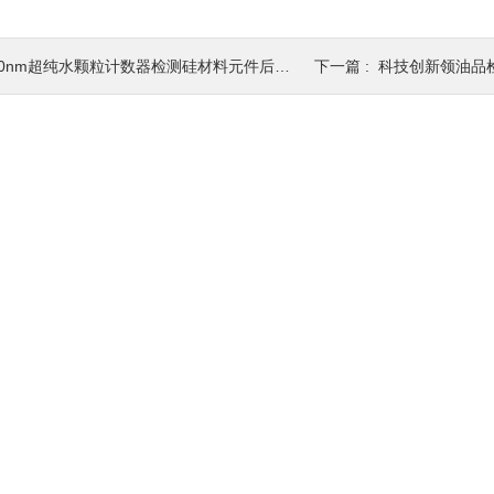
0nm超纯水颗粒计数器检测硅材料元件后纯水水质的方案
下一篇 :
科技创新领油品检测：新