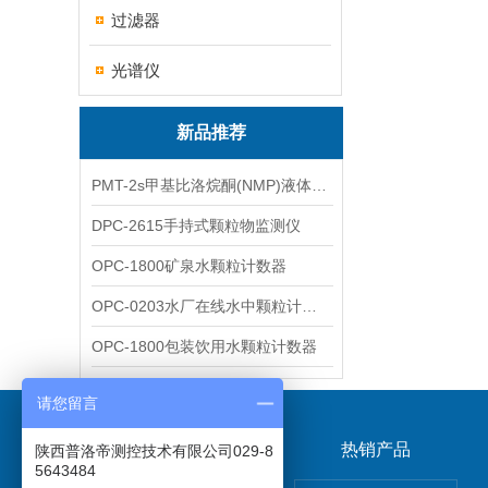
过滤器
光谱仪
新品推荐
PMT-2s甲基比洛烷酮(NMP)液体粒子计数仪
DPC-2615手持式颗粒物监测仪
OPC-1800矿泉水颗粒计数器
OPC-0203水厂在线水中颗粒计数器
OPC-1800包装饮用水颗粒计数器
请您留言
关于我们
热销产品
陕西普洛帝测控技术有限公司029-8
5643484