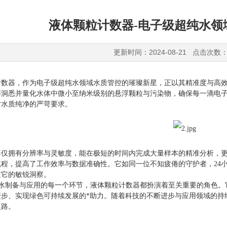
液体颗粒计数器-电子级超纯水领
更新时间：2024-08-21 点击次数：
计数器，作为电子级超纯水领域水质管控的璀璨新星，正以其精准度与高
够洞悉并量化水体中微小至纳米级别的悬浮颗粒与污染物，确保每一滴电
对水质纯净的严苛要求。
不仅拥有分辨率与灵敏度，能在极短的时间内完成大量样本的精准分析，
流程，提高了工作效率与数据准确性。它如同一位不知疲倦的守护者，
2
过它的敏锐洞察。
水制备与应用的每一个环节，液体颗粒计数器都扮演着至关重要的角色。
进步、实现绿色可持续发展的*助力。随着科技的不断进步与应用领域的持
之路。