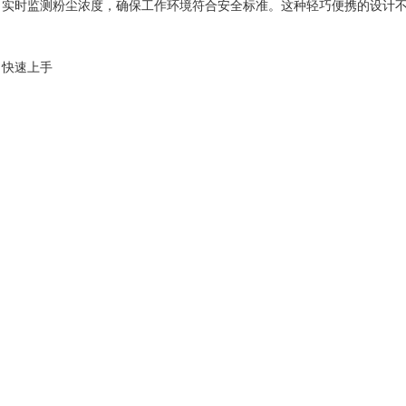
，实时监测粉尘浓度，确保工作环境符合安全标准。这种轻巧便携的设计
快速上手
不仅轻巧便携，还易于操作。其用户友好的界面和简单的操作流程使得
的显示屏和简单的操作按钮，用户可以轻松地进行设置和读取数据。
数系统配备了触摸屏界面，用户可以通过简单的触摸操作选择检测模式
测结果直接传输到电脑或移动设备上，方便进一步分析和记录。这种易于
，保障安全与质量