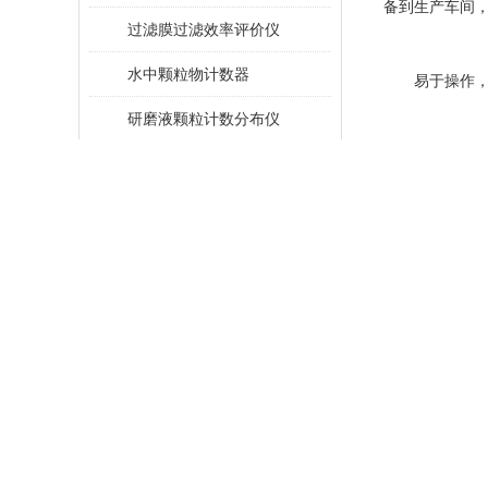
备到生产车间
过滤膜过滤效率评价仪
水中颗粒物计数器
易于操作，
研磨液颗粒计数分布仪
颗粒计数系统
光阻法不溶性微粒检测仪
都配备了直观
光散射法颗粒计数器
光阻法颗粒计数器
例如，一些计
电阻法颗粒计数器
能，可以将检
场快速检测。
微纳米颗粒检测仪
油料多元素发射光谱分析系统
现场快速检测
油液颗粒计数器
颗粒度检测仪