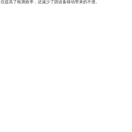
不仅提高了检测效率，还减少了因设备移动带来的不便。
即使是没有专业背景的人员也能快速上手。大多数计数系统
、设置参数和查看结果。此外，许多设备还支持数据导出功
操作的特点使得计数系统不仅适用于专业实验室，也适用于现