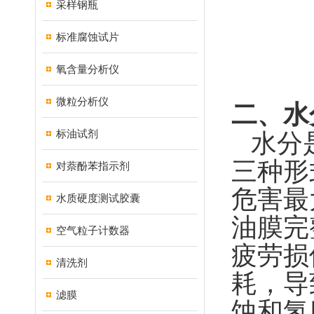
采样钢瓶
标准腐蚀试片
氧含量分析仪
微粒分析仪
二、水
标油试剂
水分
三种形
对萘酚苯指示剂
危害最
水质硬度测试胶囊
油膜完
空气粒子计数器
疲劳损
清洗剂
耗，导
滤膜
蚀和氢