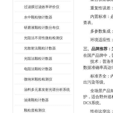
过滤膜过滤效率评价仪
重复性误差：
内置标准：必须
水中颗粒物计数器
查表。
研磨液颗粒计数分布仪
多参数集成
光阻法不溶性微粒检测仪
环境适应性：
光散射法颗粒计数器
三、品牌推荐：
在国产品牌中，
光阻法颗粒计数器
技术：普洛帝
数据准确率高达
电阻法颗粒计数器
标准齐全：内置
微纳米颗粒检测仪
出污染等级。
油料多元素发射光谱分析系统
全场景产品矩
护，适合野外巡检；
油液颗粒计数器
DCS系统。
颗粒度检测仪
性价比突出