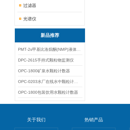
过滤器
光谱仪
新品推荐
PMT-2s甲基比洛烷酮(NMP)液体粒子计数仪
DPC-2615手持式颗粒物监测仪
OPC-1800矿泉水颗粒计数器
OPC-0203水厂在线水中颗粒计数器
OPC-1800包装饮用水颗粒计数器
关于我们
热销产品