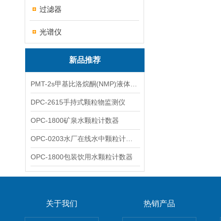
过滤器
光谱仪
新品推荐
PMT-2s甲基比洛烷酮(NMP)液体粒子计数仪
DPC-2615手持式颗粒物监测仪
OPC-1800矿泉水颗粒计数器
OPC-0203水厂在线水中颗粒计数器
OPC-1800包装饮用水颗粒计数器
关于我们
热销产品