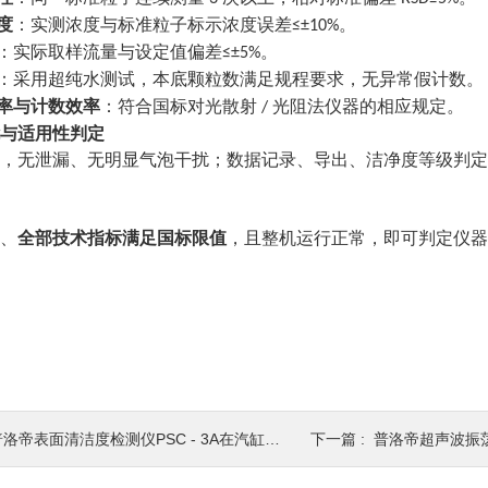
度
：实测浓度与标准粒子标示浓度误差
。
≤±10%
：实际取样流量与设定值偏差
。
≤±5%
：采用超纯水测试，本底颗粒数满足规程要求，无异常假计数。
率与计数效率
：符合国标对光散射
光阻法仪器的相应规定。
/
与适用性判定
，无泄漏、无明显气泡干扰；数据记录、导出、洁净度等级判定
、
全部技术指标满足国标限值
，且整机运行正常，即可判定仪器
洛帝表面清洁度检测仪PSC - 3A在汽缸表面清洁度检测中的应用
下一篇 :
普洛帝超声波振