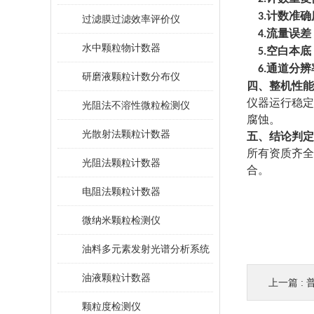
计数准确
3.
过滤膜过滤效率评价仪
流量误差
4.
水中颗粒物计数器
空白本底
5.
通道分辨
6.
研磨液颗粒计数分布仪
四、整机性能
仪器运行稳定
光阻法不溶性微粒检测仪
腐蚀。
光散射法颗粒计数器
五、结论判定
所有资质齐全
光阻法颗粒计数器
合。
电阻法颗粒计数器
微纳米颗粒检测仪
油料多元素发射光谱分析系统
油液颗粒计数器
上一篇 :
普
颗粒度检测仪