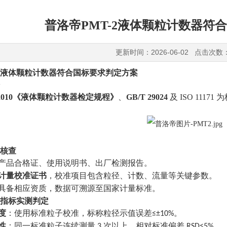
普洛帝PMT-2液体颗粒计数器符
更新时间：2026-06-02 点击次数
液体颗粒计数器符合国标要求判定方案
61-2010《液体颗粒计数器检定规程》
、
GB/T 29024
及
ISO 111
核查
产品合格证、使用说明书、出厂检测报告。
计量校准证书
，校准项目包含粒径、计数、流量等关键参数。
具备相应资质，数据可溯源至国家计量标准。
指标实测判定
度
：使用标准粒子校准，标称粒径示值误差
。
≤±10%
性
：同一标准粒子连续测量
次以上，相对标准偏差
。
3
RSD≤5%