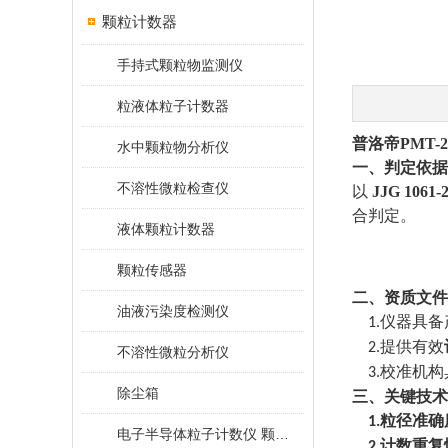
颗粒计数器
手持式颗粒物监测仪
粒液体粒子计数器
普洛帝
PMT-2
水中颗粒物分析仪
一、判定依据
不溶性微粒检查仪
以
JJG 10
合判定。
液体颗粒计数器
颗粒传感器
二、资质文件
油液污染度检测仪
仪器具备
1.
提供有效
2.
不溶性微粒分析仪
校准机构
3.
除尘箱
三、关键技术
粒径准确
1.
电子半导体粒子计数仪 颗粒计数器
计数重复
2.