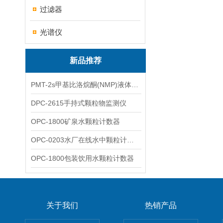
过滤器
光谱仪
新品推荐
PMT-2s甲基比洛烷酮(NMP)液体粒子计数仪
DPC-2615手持式颗粒物监测仪
OPC-1800矿泉水颗粒计数器
OPC-0203水厂在线水中颗粒计数器
OPC-1800包装饮用水颗粒计数器
关于我们
热销产品