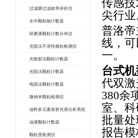
传感技
过滤膜过滤效率评价仪
尖行业
水中颗粒物计数器
普洛帝
研磨液颗粒计数分布仪
线，可
光阻法不溶性微粒检测仪
一。
光散射法颗粒计数器
台式机
光阻法颗粒计数器
代双激
电阻法颗粒计数器
380
微纳米颗粒检测仪
室、科
油料多元素发射光谱分析系统
批量处
油液颗粒计数器
报告模
颗粒度检测仪