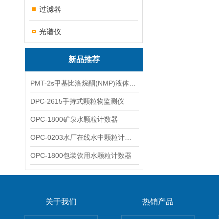
过滤器
光谱仪
新品推荐
PMT-2s甲基比洛烷酮(NMP)液体粒子计数仪
DPC-2615手持式颗粒物监测仪
OPC-1800矿泉水颗粒计数器
OPC-0203水厂在线水中颗粒计数器
OPC-1800包装饮用水颗粒计数器
关于我们
热销产品