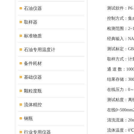
石油仪器
测试软件：P6.
控制方式：集成
取样器
检测范围：2~100μm;
标准物质
经典输入：NAS163
测试标定：GB/T188
石油专用温度计
取样方式：计量泵;
备件耗材
通 道 数：100
基础仪器
结果存储：3000
在线压力：0～0.6
颗粒度瓶
测试粘度：离线0~9
流体精控
在线0~500mm2/s
钢瓶
清洗流速：20mL/m
流体温度：0℃～
行业专用仪器