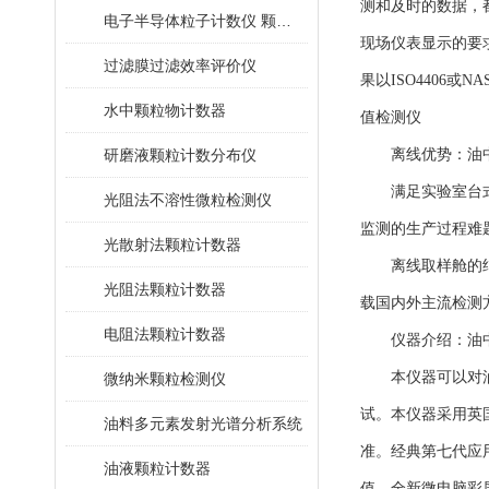
测和及时的数据，
电子半导体粒子计数仪 颗粒计数器
现场仪表显示的要
过滤膜过滤效率评价仪
果以ISO4406
水中颗粒物计数器
值检测仪
研磨液颗粒计数分布仪
离线优势：油中
满足实验室台式机
光阻法不溶性微粒检测仪
监测的生产过程难
光散射法颗粒计数器
离线取样舱的结合
光阻法颗粒计数器
载国内外主流检测
电阻法颗粒计数器
仪器介绍：油中
本仪器可以对油液
微纳米颗粒检测仪
试。本仪器采用英国
油料多元素发射光谱分析系统
准。经典第七代应
油液颗粒计数器
值。全新微电脑彩