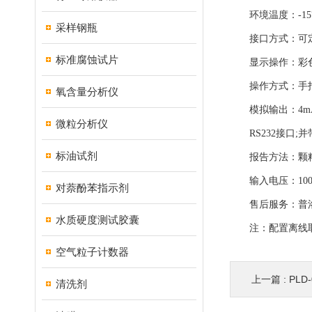
环境温度：-15℃
采样钢瓶
接口方式：可定
标准腐蚀试片
显示操作：彩色
操作方式：手指
氧含量分析仪
模拟输出：4mA～
微粒分析仪
RS232接口;并
标油试剂
报告方法：颗粒数
输入电压：100V～2
对萘酚苯指示剂
售后服务：普洛
水质硬度测试胶囊
注：配置离线取
空气粒子计数器
上一篇 :
PLD
清洗剂