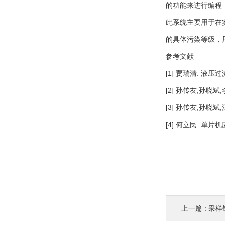
的功能来进行编程
此系统主要用于在
的具体污染等级，
参考文献
[1] 贾瑞清. 液压
[2] 孙传友,孙晓斌
[3] 孙传友,孙晓斌
[4] 何立民. 单片
上一篇 :
采样钢瓶