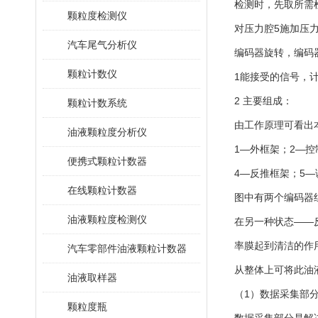
检测时，先取所需
颗粒度检测仪
对压力腔5施加压
汽车尾气分析仪
编码器旋转，编码
颗粒计数仪
1能接受的信号，
2 主要组成：
颗粒计数系统
由工作原理可看出
油液颗粒度分析仪
1―外框架；2―控
便携式颗粒计数器
4―反推框架；5―
在线颗粒计数器
图中有两个编码器
油液颗粒度检测仪
在另一种状态――
率膜起到清洁的作
汽车零部件油液颗粒计数器
从整体上可将此油
油液取样器
（1）数据采集部
颗粒度瓶