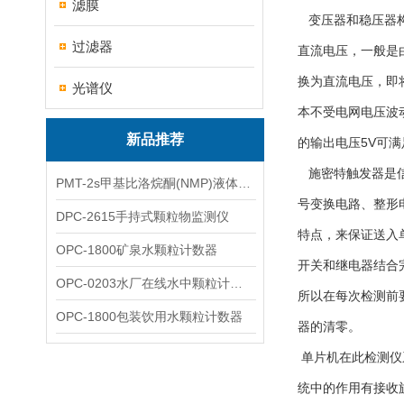
滤膜
变压器和稳压器构
过滤器
直流电压，一般是
换为直流电压，即
光谱仪
本不受电网电压波
新品推荐
的输出电压5V可
施密特触发器是信
PMT-2s甲基比洛烷酮(NMP)液体粒子计数仪
号变换电路、整形
DPC-2615手持式颗粒物监测仪
特点，来保证送入
OPC-1800矿泉水颗粒计数器
开关和继电器结合
OPC-0203水厂在线水中颗粒计数器
所以在每次检测前
OPC-1800包装饮用水颗粒计数器
器的清零。
单片机在此检测仪
统中的作用有接收