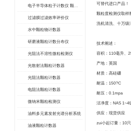
可替代进口产品！
电子半导体粒子计数仪 颗粒计数器
颗粒度检测仪取样
过滤膜过滤效率评价仪
洗机清洗、十万级
水中颗粒物计数器
研磨液颗粒计数分布仪
技术阐述：
容积：110毫升、2
光阻法不溶性微粒检测仪
产地：英国
光散射法颗粒计数器
材质：高硅硼
光阻法颗粒计数器
耐温：150?C
电阻法颗粒计数器
耐压：0.1mpa
微纳米颗粒检测仪
洁净度：NAS 1~
供应：现货供应
油料多元素发射光谱分析系统
zui小起订量：10只
油液颗粒计数器