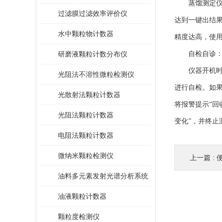
蒸馏测定仪采
过滤膜过滤效率评价仪
达到一键出结
水中颗粒物计数器
精度达高，使
研磨液颗粒计数分布仪
自检自诊
仪器开机时对
光阻法不溶性微粒检测仪
进行自检。如
光散射法颗粒计数器
将报警提示“回
光阻法颗粒计数器
变化”，并终止
电阻法颗粒计数器
微纳米颗粒检测仪
上一篇 :
油料多元素发射光谱分析系统
油液颗粒计数器
颗粒度检测仪