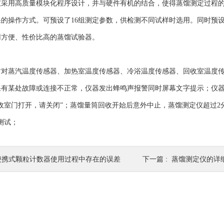
用高质量模块化程序设计，并与硬件有机的结合，使得蒸馏测定过程的
果的操作方式。可预设了16组测定参数，供检测不同试样时选用。同时预
用方便、性价比高的蒸馏试验器。
：
蒸汽温度传感器、加热室温度传感器、冷浴温度传感器、回收室温度传
果有某处故障或连接不正常，仪器发出蜂鸣声报警同时屏幕文字提示；仪
收室门打开，请关闭”；蒸馏量筒回收开始后意外中止，蒸馏测定仪超过2
测试；
便携式颗粒计数器使用过程中存在的误差
下一篇 :
蒸馏测定仪的详