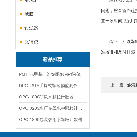
若仪器无法正常启
问题，检查管路连
滤膜
置一段时间或采用
过滤器
光谱仪
综上，油液颗粒度
准校准和及时排障
新品推荐
PMT-2s甲基比洛烷酮(NMP)液体粒子计数仪
上一篇 :
油液颗粒
DPC-2615手持式颗粒物监测仪
OPC-1800矿泉水颗粒计数器
OPC-0203水厂在线水中颗粒计数器
OPC-1800包装饮用水颗粒计数器