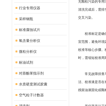
无颗粒污染的专用
行业专用仪器
清洗完成后，需排
交叉污染。
采样钢瓶
标准腐蚀试片
校准标定是确保仪
氧含量分析仪
宜范围，避免环境
校准等核心步骤。
微粒分析仪
时，需缩短校准周
标油试剂
对萘酚苯指示剂
常见故障排查与处
洁、校准液是否在
水质硬度测试胶囊
残留油液固化或颗
空气粒子计数器
清洗剂