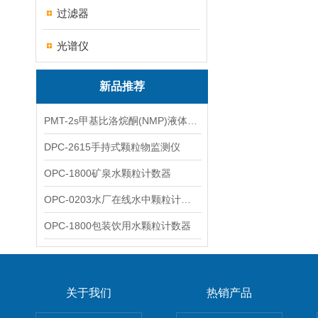
过滤器
光谱仪
新品推荐
PMT-2s甲基比洛烷酮(NMP)液体粒子计数仪
DPC-2615手持式颗粒物监测仪
OPC-1800矿泉水颗粒计数器
OPC-0203水厂在线水中颗粒计数器
OPC-1800包装饮用水颗粒计数器
关于我们
热销产品