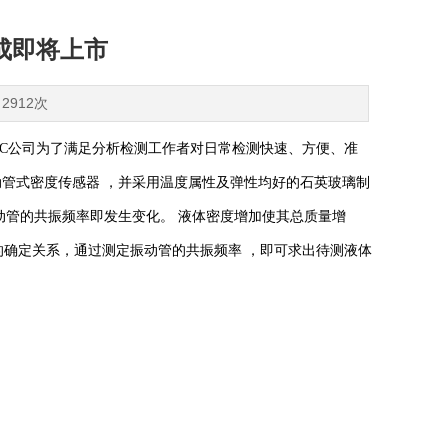
成即将上市
2912次
MC公司为了满足分析检测工作者对日常检测快速
、
方便
、
准
动管式密度传感器
，并
采用温度属性及弹性均好的石英玻璃制
振动管的共振频率即发生变化。 液体密度增加使其总质量增
的
确定
关系
，
通过测定振动管的共振频率 ，即可求出待测液体