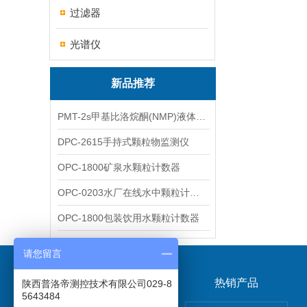
过滤器
光谱仪
新品推荐
PMT-2s甲基比洛烷酮(NMP)液体粒子计数仪
DPC-2615手持式颗粒物监测仪
OPC-1800矿泉水颗粒计数器
OPC-0203水厂在线水中颗粒计数器
OPC-1800包装饮用水颗粒计数器
请您留言
关于我们
热销产品
陕西普洛帝测控技术有限公司029-8
5643484