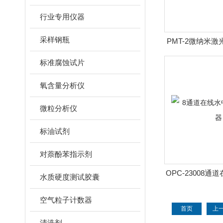
行业专用仪器
采样钢瓶
PMT-2微纳米
器
标准腐蚀试片
氧含量分析仪
微粒分析仪
标油试剂
对萘酚苯指示剂
OPC-23008
水质硬度测试胶囊
计数
空气粒子计数器
首页
上
清洗剂